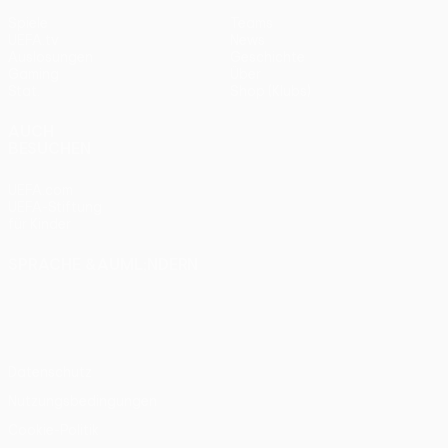
Spiele
Teams
UEFA.tv
News
Auslosungen
Geschichte
Gaming
Über
Stat.
Shop (Klubs)
AUCH
BESUCHEN
UEFA.com
UEFA-Stiftung
für Kinder
SPRACHE &AUML;NDERN
Deutsch
English
Français
Deutsch
Русский
Español
Italiano
Português
Datenschutz
Nutzungsbedingungen
Cookie-Politik