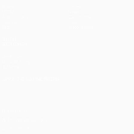
Spiele
Teams
UEFA.tv
News
Auslosungen
Geschichte
Gaming
Über
Stat.
Shop (Klubs)
AUCH
BESUCHEN
UEFA.com
UEFA-Stiftung
für Kinder
SPRACHE &AUML;NDERN
Deutsch
English
Français
Deutsch
Русский
Español
Italiano
Português
Datenschutz
Nutzungsbedingungen
Cookie-Politik