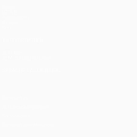
Spiele
UEFA.tv
Auslosungen
Gaming
Stat.
AUCH BESUCHEN
UEFA.com
UEFA-Stiftung für Kinder
SPRACHE &AUML;NDERN
Deutsch
English
Français
Deutsch
Русский
Español
Itali
Datenschutz
Nutzungsbedingungen
Cookie-Politik
Datenschutzeinstellungen