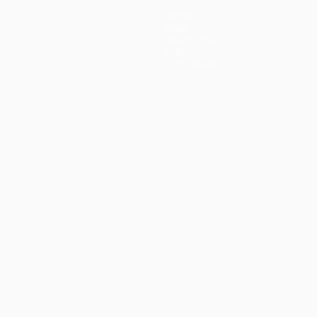
Teams
News
Geschichte
Über
Shop (Klubs)
ano
Português