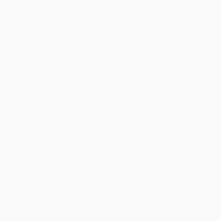
Teams
News
Geschichte
Über
Shop (Klubs)
ano
Português