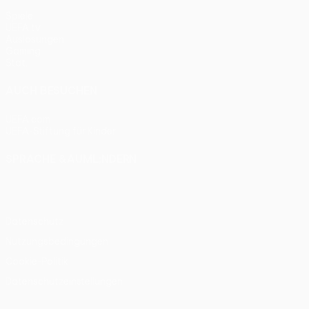
Spiele
UEFA.tv
Auslosungen
Gaming
Stat.
AUCH BESUCHEN
UEFA.com
UEFA-Stiftung für Kinder
SPRACHE &AUML;NDERN
Deutsch
English
Français
Deutsch
Русский
Español
Itali
Datenschutz
Nutzungsbedingungen
Cookie-Politik
Datenschutzeinstellungen