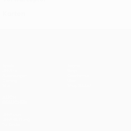
Karten
UEFA Conference League
Spiele
Teams
UEFA.tv
News
Auslosungen
Geschichte
Gaming
Über
Stat.
Shop (Klubs)
AUCH
BESUCHEN
UEFA.com
UEFA-Stiftung
für Kinder