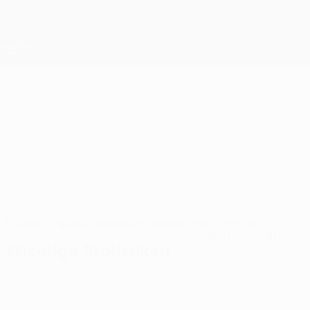
Direkt
zum
Hauptinhalt
UEFA Conference League
Erhalten
Live-Ergebnisse &amp; Statistiken
UEFA Conference League
At. Escaldes
Atlètic Club d'Escaldes Statistiken UEFA Conference League 2026/27
AND
Überblick
Spiele
Tabelle
Statistiken
Kader
Nationale
Meisterschaft
Wichtige Statistiken