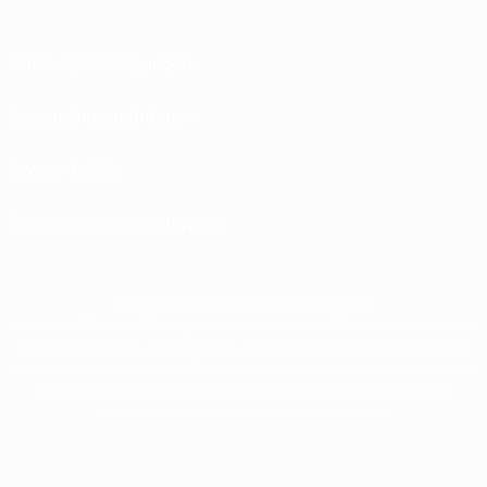
Nutzungsbedingungen
Datenschutzrichtlinien
Cookie-Politik
Datenschutzeinstellungen
© 1998-2026 UEFA. Alle Rechte vorbehalten
Der Name UEFA, das UEFA-Logo und alle Marken von UEFA-Wettbewerben sind
geschützte Marken und/oder von der UEFA urheberrechtlich geschützt. Sie
dürfen nicht für kommerzielle Zwecke verwendet werden. Mit der Verwendung
von UEFA.com erklären Sie sich mit den Nutzungsbedingungen und der
Datenschutzpolitik für die Website einverstanden.