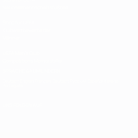
Nationalmannschaftsfußball
Shop für UEFA-
Klubwettbewerbe der
Männer
UEFA Men's Club
Competitions Memorabilia
SPRACHE &AUML;NDERN
Deutsch
English
Français
Deutsch
Русский
Español
Italiano
Português
UNS FOLGEN AUF