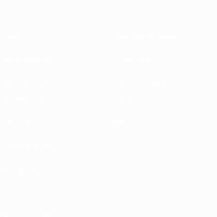
Über
Nationalverbände
Wettbewerbe
Entwicklung
Nachhaltigkeit
News und Medien
ENTDECKE
MEHR
UEFA.tv
MyUEFA
Spielkalender
UC3
Rangliste
Tickets/Hospitality
Store für UEFA-