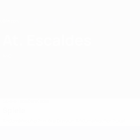
Direkt
zum
Hauptinhalt
Home
At. Escaldes
Atlètic Club d'Escaldes
AND
Spiele
Tabellen
Kader
Spiele
Andorranische Primera Division
Andorranischer Pokal