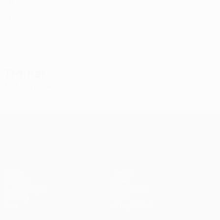
28
2
-
Felipe Pires
14
BRA
31
2
-
Deisadze
35
GEO
21
2
-
Pinson
39
FRA
30
2
-
Trainer
Dirk Schuster
GER
UEFA Conference League
Spiele
Teams
UEFA.tv
News
Auslosungen
Geschichte
Gaming
Über
Stat.
Shop (Klubs)