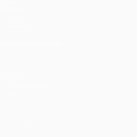
AUCH
BESUCHEN
UEFA.com
UEFA-Stiftung
für Kinder
SPRACHE &AUML;NDERN
Deutsch
English
Français
Deutsch
Русский
Español
Italiano
Português
Datenschutz
Nutzungsbedingungen
Cookie-Politik
Datenschutzeinstellungen
© 1998-2026 UEFA. Alle Rechte vorbehalten
Der Name UEFA, das UEFA-Logo und alle Marken von UEFA-