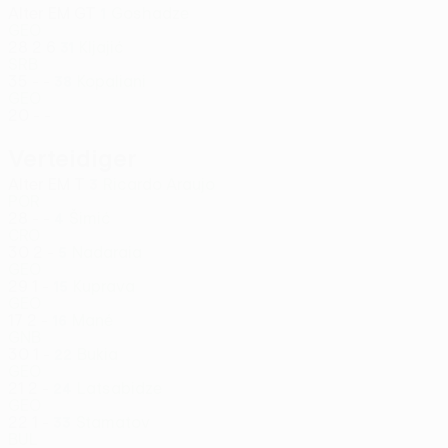
Alter
EM
GT
Goshadze
1
GEO
28
2
6
Kljajić
31
SRB
35
-
-
Kopaliani
38
GEO
20
-
-
Verteidiger
Alter
EM
T
Ricardo Araujo
3
POR
28
-
-
Šimić
4
CRO
30
2
-
Nadaraia
5
GEO
29
1
-
Kuprava
15
GEO
17
2
-
Mané
16
GNB
30
1
-
Bukia
22
GEO
21
2
-
Latsabidze
24
GEO
22
1
-
Stamatov
33
BUL