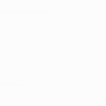
27
2
-
Mittelfeldspieler
Alter
EM
T
Cherif
6
GER
26
1
-
Mamuchashvili
7
GEO
28
2
-
Itrak
8
CRO
26
1
-
Skorup
20
CRO
26
2
-
Chitaishvili
29
GEO
22
-
-
Antia
30
GEO
21
-
-
Pridonishvili
36
GEO
21
-
-
Stürmer
Alter
EM
T
Andrić
9
SRB
31
2
-
Arabidze
11
GEO