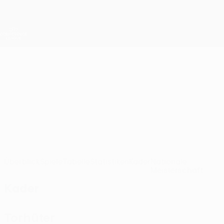
Direkt
zum
Hauptinhalt
UEFA Conference League
Erhalten
Live-Ergebnisse &amp; Statistiken
UEFA Conference League
Torpedo Kutaisi
FC Torpedo Kutaisi UEFA Conference League 2026/27
GEO
Überblick
Spiele
Tabelle
Statistiken
Kader
Nationale
Meisterschaft
Kader
Torhüter