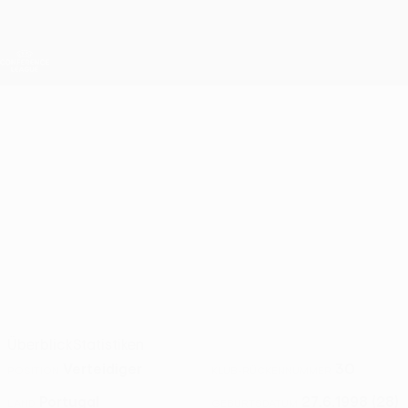
Direkt
zum
Hauptinhalt
UEFA Conference League
Erhalten
Live-Ergebnisse &amp; Statistiken
UEFA Conference League
RICARDO ARAUJO
Ricardo Araujo Stat. 2026/27
KuPS Kuopio
Überblick
Statistiken
Verteidiger
30
POSITION
KLUB-RÜCKENNUMMER
Portugal
27.6.1998 (28)
LAND
GEBURTSDATUM