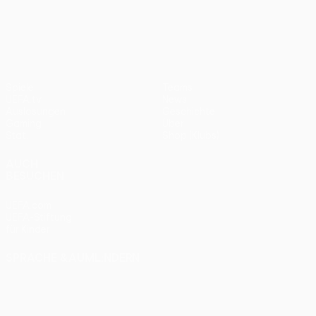
UEFA Conference League
Spiele
Teams
UEFA.tv
News
Auslosungen
Geschichte
Gaming
Über
Stat.
Shop (Klubs)
AUCH
BESUCHEN
UEFA.com
UEFA-Stiftung
für Kinder
SPRACHE &AUML;NDERN
Deutsch
English
Français
Deutsch
Русский
Español
Italiano
Português