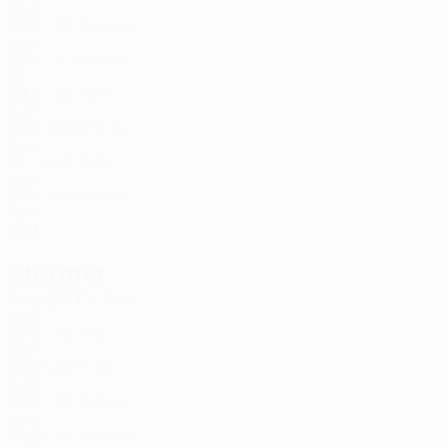
MDA
28
2
-
Kallaku
10
ALB
28
-
-
Murataj
11
BEL
24
2
-
Qato
25
ALB
28
2
1
Kthupi *
30
ALB
18
-
-
Tafili
40
ALB
21
1
-
Hajdari *
80
ALB
20
1
-
Stürmer
Alter
EM
T
Balaj
9
ALB
35
2
-
Ara
19
ALB
20
2
-
Toma
22
ALB
22
2
-
Kubazi
27
ALB
19
2
-
Uldedaj *
44