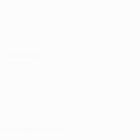
GER
29
-
-
Jukaj
12
ALB
21
2
6
Bunjaj
31
ALB
21
-
-
Ndoj *
71
ALB
18
-
-
Verteidiger
Alter
EM
T
Gurishta
2
ALB
31
2
-
Pusi
3
ALB
24
2
-
Čeliković
4
BIH
27
2
-
Musta
29
ALB
34
2
1
Uldedaj *
66
ALB
17
1
-
Mittelfeldspieler
Alter
EM
T
Dros
6