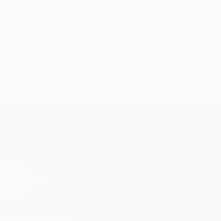
ALB
17
2
-
Halili *
70
ALB
21
1
-
Trainer
Edi Martinaj
ALB
*
Spieler aus B-Liste
UEFA Conference League
Spiele
UEFA.tv
Auslosungen
Gaming
Stat.
AUCH BESUCHEN