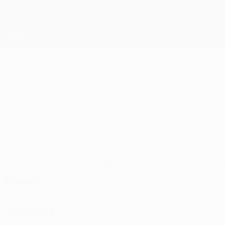
Direkt
zum
Hauptinhalt
UEFA Conference League
Live-Ergebnisse &amp; Statistiken
UEFA Conference League
Vllaznia
KF Vllaznia UEFA Conference League 2026/27
ALB
Überblick
Spiele
Tabelle
Statistiken
Kader
Nationale Meisters
Kader
Torhüter
Alter
EM
GT
Pöhls
1