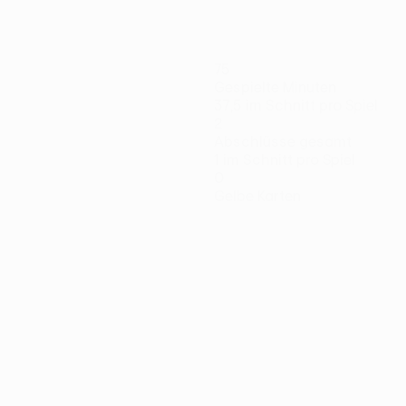
75
Gespielte Minuten
37,5 im Schnitt pro Spiel
2
Abschlüsse gesamt
1 im Schnitt pro Spiel
0
Gelbe Karten