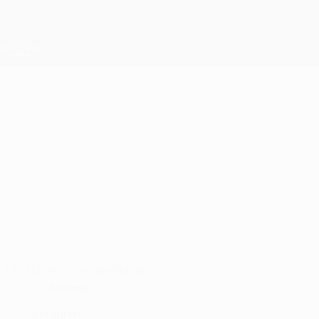
Direkt
zum
Hauptinhalt
UEFA Conference League
Live-Ergebnisse &amp; Statistiken
UEFA Conference League
GERALB
Geralb Kubazi Stat. 2026/27
KUBAZI
Vllaznia
Überblick
Statistiken
Spiele
Stürmer
POSITION
Albanien
LAND