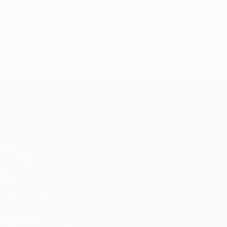
UEFA Conference League
Spiele
UEFA.tv
Auslosungen
Gaming
Stat.
AUCH BESUCHEN
UEFA.com