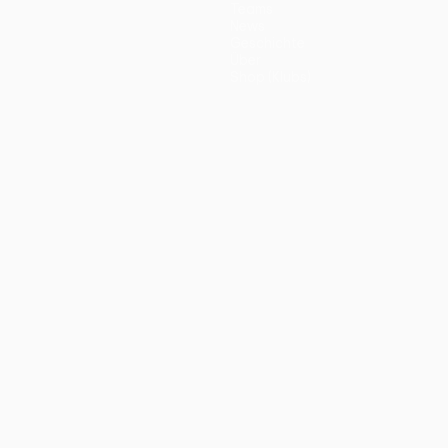
Teams
News
Geschichte
Über
Shop (Klubs)
ano
Português