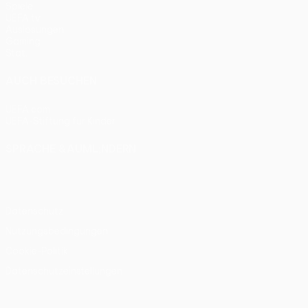
Spiele
UEFA.tv
Auslosungen
Gaming
Stat.
AUCH BESUCHEN
UEFA.com
UEFA-Stiftung für Kinder
SPRACHE &AUML;NDERN
Deutsch
English
Français
Deutsch
Русский
Español
Itali
Datenschutz
Nutzungsbedingungen
Cookie-Politik
Datenschutzeinstellungen