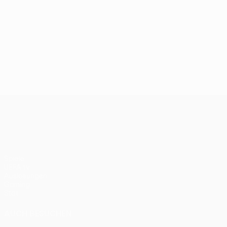
UEFA Conference League
Spiele
UEFA.tv
Auslosungen
Gaming
Stat.
AUCH BESUCHEN