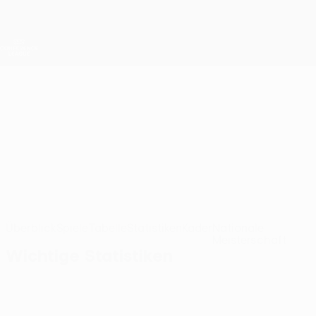
Direkt
zum
Hauptinhalt
UEFA Conference League
Erhalten
Live-Ergebnisse &amp; Statistiken
UEFA Conference League
Dukagjini
KF Dukagjini Statistiken UEFA Conference League 2026/27
KOS
Überblick
Spiele
Tabelle
Statistiken
Kader
Nationale
Meisterschaft
Wichtige Statistiken