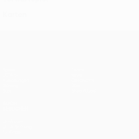
Karten
UEFA Conference League
Spiele
Teams
UEFA.tv
News
Auslosungen
Geschichte
Gaming
Über
Stat.
Shop (Klubs)
AUCH
BESUCHEN
UEFA.com
UEFA-Stiftung
für Kinder