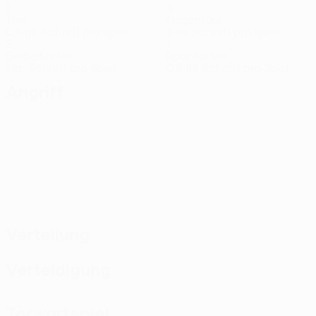
1
6
Tore
Gegentore
0,5 im Schnitt pro Spiel
3 im Schnitt pro Spiel
2
1
Gelbe Karten
Rote Karten
1 im Schnitt pro Spiel
0,5 im Schnitt pro Spiel
Angriff
Verteilung
Verteidigung
Torwartspiel