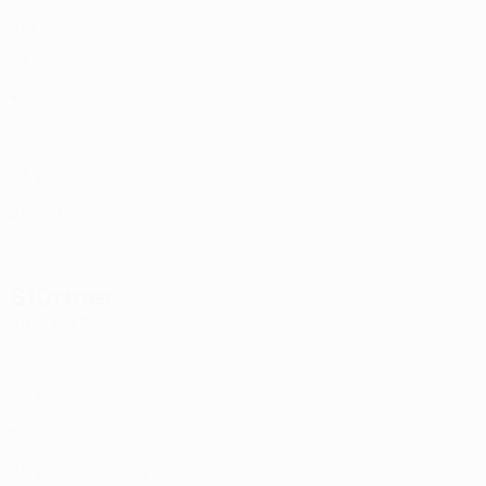
KOS
21
1
-
Gashi
8
KOS
33
2
-
Pefqeli
17
KOS
32
2
-
Hoti
27
KOS
22
-
-
Isufi
47
KOS
23
2
-
Sylejmani
66
SRB
21
-
-
Hugo
77
BRA
30
2
-
Stürmer
Alter
EM
T
Elezaj
7
KOS
30
2
-
Thaçi
9
KOS
20
1
-
Mërlaku
10
KOS
33
2
-
Zulfiji
23
SRB
28
2
-
Krasniqi
88