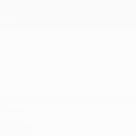
Direkt
zum
Hauptinhalt
UEFA Conference League
Live-Ergebnisse &amp; Statistiken
UEFA Conference League
Dukagjini
KF Dukagjini UEFA Conference League 2026/27
KOS
Überblick
Spiele
Tabelle
Statistiken
Kader
Nationale Meisters
Kader
Torhüter
Alter
EM
GT
Lekaj
1