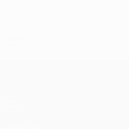
KOS
20
-
-
Maliqi
98
KOS
20
2
1
Jeudi
99
HAI
21
2
-
Trainer
Arsim Thaci
KOS
UEFA Conference League
Spiele
UEFA.tv
Auslosungen
Gaming
Stat.
AUCH BESUCHEN