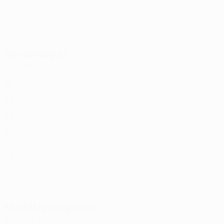
KOS
24
2
6
Haxhihamza
16
KOS
29
-
-
Verteidiger
Alter
EM
T
Hyseni
2
KOS
19
-
-
Zenunaj
3
KOS
25
-
-
Basri
5
ALB
39
2
-
Sinani
14
KOS
32
2
-
Bytyqi
22
KOS
22
2
-
Luan
33
BRA
30
1
-
Bardhoku
44
KOS
32
2
-
Mittelfeldspieler
Alter
EM
T
Rexhaj
6