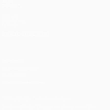
AUCH
BESUCHEN
UEFA.com
UEFA-Stiftung
für Kinder
SPRACHE &AUML;NDERN
Deutsch
English
Français
Deutsch
Русский
Español
Italiano
Português
Datenschutz
Nutzungsbedingungen
Cookie-Politik
Datenschutzeinstellungen
© 1998-2026 UEFA. Alle Rechte vorbehalten
Der Name UEFA, das UEFA-Logo und alle Marken von UEFA-