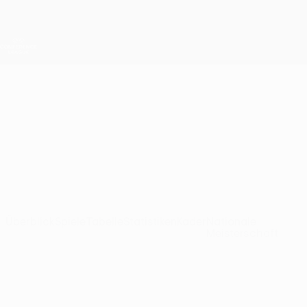
Direkt
zum
Hauptinhalt
UEFA Conference League
Erhalten
Live-Ergebnisse &amp; Statistiken
UEFA Conference League
Europa
Europa FC Ligatabelle UEFA Conference League 2026/27
GIB
Überblick
Spiele
Tabelle
Statistiken
Kader
Nationale
Meisterschaft