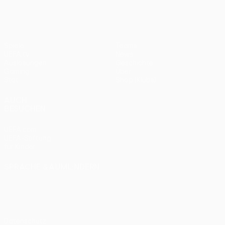
Spiele
Teams
UEFA.tv
News
Auslosungen
Geschichte
Gaming
Über
Stat.
Shop (Klubs)
AUCH
BESUCHEN
UEFA.com
UEFA-Stiftung
für Kinder
SPRACHE &AUML;NDERN
Deutsch
English
Français
Deutsch
Русский
Español
Italiano
Português
Datenschutz