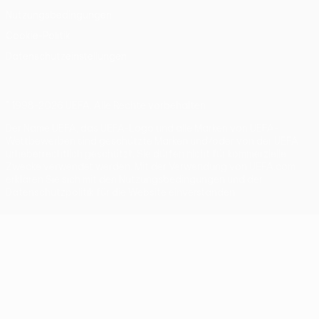
Nutzungsbedingungen
Cookie-Politik
Datenschutzeinstellungen
© 1998-2026 UEFA. Alle Rechte vorbehalten
Der Name UEFA, das UEFA-Logo und alle Marken von UEFA-
Wettbewerben sind geschützte Marken und/oder von der UEFA
urheberrechtlich geschützt. Sie dürfen nicht für kommerzielle
Zwecke verwendet werden. Mit der Verwendung von UEFA.com
erklären Sie sich mit den Nutzungsbedingungen und der
Datenschutzpolitik für die Website einverstanden.