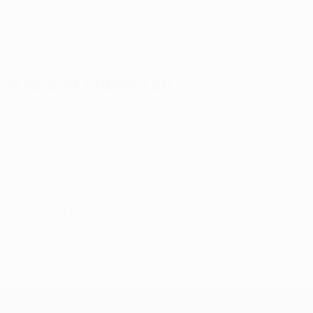
Alle
anzeigen
Wichtige Statistiken
0
6
Tore
Gegentore
3 im Schnitt pro Spiel
2
0
Gelbe Karten
Rote Karten
1 im Schnitt pro Spiel
Alle Statistiken
Kader
Bautista
Caballero
De Castro
De
Di
Dram
Mittelfeldspieler
Mittelfeldspieler
Verteidiger
Vertei
Luca
Piedi
Torhüter
Stürmer
UEFA Conference League