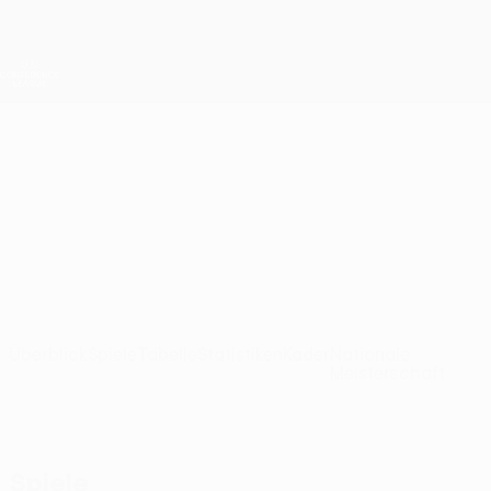
Direkt
zum
Hauptinhalt
UEFA Conference League
Erhalten
Live-Ergebnisse &amp; Statistiken
UEFA Conference League
Europa
Europa FC UEFA Conference League 2026/27
GIB
Überblick
Spiele
Tabelle
Statistiken
Kader
Nationale
Meisterschaft
Spiele