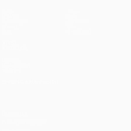
Spiele
Teams
UEFA.tv
News
Auslosungen
Geschichte
Gaming
Über
Stat.
Shop (Klubs)
AUCH
BESUCHEN
UEFA.com
UEFA-Stiftung
für Kinder
SPRACHE &AUML;NDERN
Deutsch
English
Français
Deutsch
Русский
Español
Italiano
Português
Datenschutz
Nutzungsbedingungen
Cookie-Politik