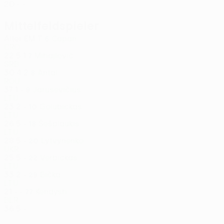
20
-
-
Mittelfeldspieler
Alter
EM
T
Capan
6
CRO
22
5
1
Mihajlović
7
SRB
30
4
2
Antal
8
ROU
37
1
-
Jarusevičius
9
LTU
23
2
-
Golubickas
10
LTU
26
5
-
Šešplaukis
18
LTU
28
5
-
Lytvynenko
20
UKR
25
5
-
Verbickas
22
LTU
33
2
-
Bička
29
LTU
21
-
-
Kendysh
77
BLR
36
5
-