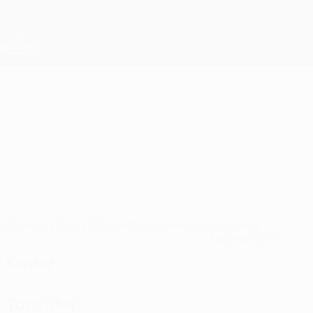
Direkt
zum
Hauptinhalt
UEFA Conference League
Erhalten
Live-Ergebnisse &amp; Statistiken
UEFA Conference League
Žalgiris
FK Žalgiris UEFA Conference League 2026/27
LTU
Überblick
Spiele
Tabelle
Statistiken
Kader
Nationale
Meisterschaft
Kader
Torhüter