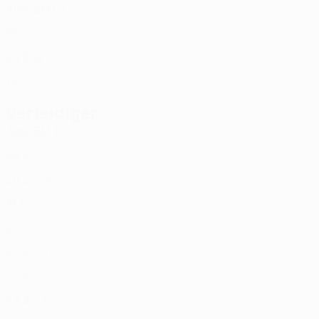
Alter
EM
GT
Olses
1
VEN
25
-
-
Šarkauskas
12
LTU
26
5
12
Čekavičius
95
LTU
18
-
-
Verteidiger
Alter
EM
T
Lupano
4
BEL
25
5
-
Turda
5
ROU
29
2
-
Upstas
13
LTU
31
1
-
Šetkus
14
LTU
20
-
-
Bosančić
15
CRO
30
5
-
Franke
21
GER
27
5
-
Mamatsashvili
23
GEO
23
4
-
Matyžonok *
44
LTU