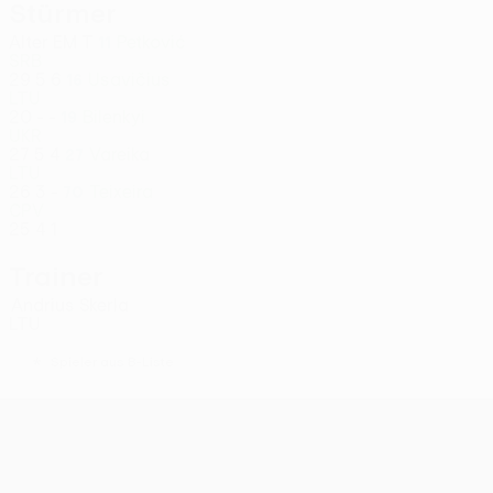
Stürmer
Alter
EM
T
Petković
11
SRB
29
5
6
Usavičius
16
LTU
20
-
-
Bilenkyi
19
UKR
27
5
4
Vareika
27
LTU
26
3
-
Teixeira
70
CPV
25
4
1
Trainer
Andrius Skerla
LTU
*
Spieler aus B-Liste
UEFA Conference League