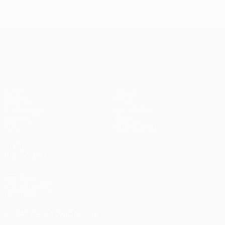
UEFA Conference League
Spiele
Teams
UEFA.tv
News
Auslosungen
Geschichte
Gaming
Über
Stat.
Shop (Klubs)
AUCH
BESUCHEN
UEFA.com
UEFA-Stiftung
für Kinder
SPRACHE &AUML;NDERN