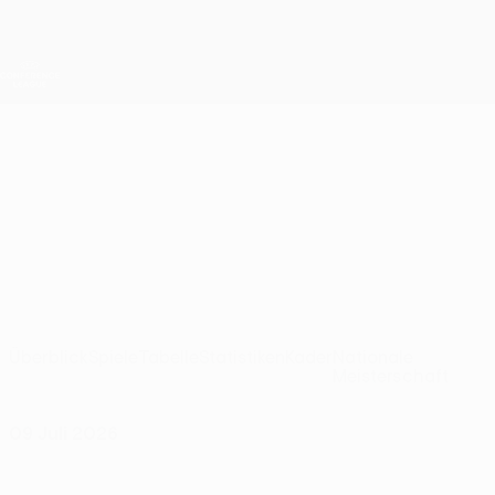
Direkt
zum
Hauptinhalt
UEFA Conference League
Erhalten
Live-Ergebnisse &amp; Statistiken
UEFA Conference League
Žalgiris
FK Žalgiris UEFA Conference League 2026/27
LTU
Überblick
Spiele
Tabelle
Statistiken
Kader
Nationale
Meisterschaft
09 Juli 2026