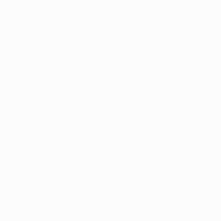
Spieltag der Ligaphase für jedes team noch um viel.
In der K.-o.-Phase sind die Mannschaften auf den
Plätzen 9 bis 16 bei der Play-off-Auslosung gesetzt und
treffen auf die Teams der Plätze 17 bis 24 – außerdem
haben sie in den Rückspielen Heimrecht. Die acht
Mannschaften, die sich in den Play-offs durchsetzen,
vervollständigen das Achtelfinale, in dem sie dann
gegen einen der acht direkt qualifizierten Klubs gelost
werden, die bei der Achtelfinal-Auslosung gesetzt
sind.
Um die Verbindung zwischen der Ligaphase und der K.-
o.-Phase zu stärken und mehr sportlichen Ansporn in
der Ligaphase zu bieten, hängen die Paarungen der K.-
o.-Phase auch zum Teil von der Platzierung in der
Ligaphase ab. Eine Auslosung wird zudem den Weg der
Teams ins Finale festlegen.
Ab dem Achtelfinale wird der Wettbewerb in der