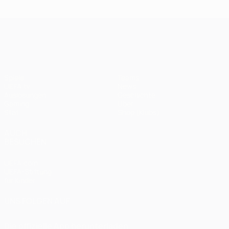
UEFA Champions League
Spiele
Teams
UEFA.tv
News
Auslosungen
Geschichte
Gaming
Über
Stat.
Shop (Klubs)
AUCH
BESUCHEN
UEFA.com
UEFA-Stiftung
für Kinder
UNS FOLGEN AUF
Die offizielle App herunterladen