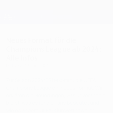
Direkt
zum
Hauptinhalt
Champions League Offiziell
Erhalten
Live-Ergebnisse &amp; Fantasy
UEFA Champions League
Neues Format für die
Champions League ab 2024:
Alle Infos
Mittwoch, 12. Juni 2024
Zur Saison 2024/25 bekommt die UEFA
Champions League ein neues Format. Wir
erklären die Neuerungen, was unverändert
bleibt, was es für die Fans bedeutet und
wie es andere UEFA-Klubwettbewerbe