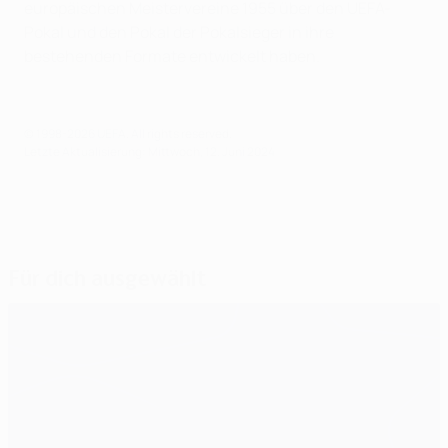
europäischen Meistervereine 1955 über den UEFA-
Pokal und den Pokal der Pokalsieger in ihre
bestehenden Formate entwickelt haben.
© 1998-2026 UEFA. All rights reserved.
Letzte Aktualisierung: Mittwoch, 12. Juni 2024
Für dich ausgewählt