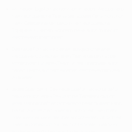
Am neuen Ligaformat nehmen in jedem Wettbewerb
mehr europäische Teams teil, sodass Fans nicht nur
mehr Gelegenheiten bekommen, europäische
Topspiele zu sehen, sondern diese auch früher im
Wettbewerb stattfinden.
Das neue Format wird einen ausgeglicheneren
Wettbewerb zwischen allen Teams bieten mit der
Möglichkeit für jedes Team, in der Ligaphase auch
gegen Teams auf dem eigenen Wettbewerbsniveau
zu spielen.
Jedes Spiel zählt. Das neue Ligaformat sorgt dafür,
dass wirklich jedes Resultat die Tabellenposition
jeder Mannschaft entscheidend beeinflussen kann,
bis hin zum letzten Spieltag. Schon ein Sieg mehr
oder weniger kann darüber entscheiden, ob sich ein
Team automatisch für das Achtelfinale qualifiziert,
an den Play-offs teilnimmt oder aus dem