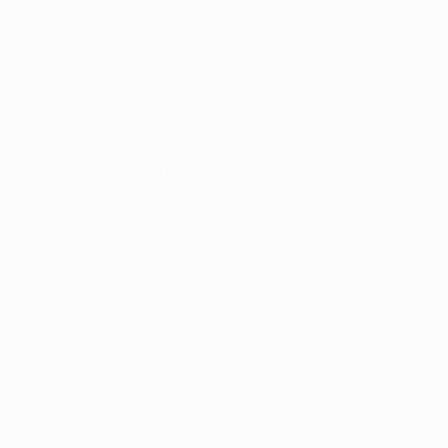
beeinflusst.
Neue Formate der Klubwettbewerbe 2024/25: Erklärvideo
Es gibt gute Gründe, warum der europäische Fußball
zu den erfolgreichsten und beliebtesten Sportarten
auf der Welt gehört. Er steht niemals still. Seit der
ersten Austragung der Königsklasse im Jahr 1955,
damals unter dem Namen Pokal der europäischen
Meistervereine, hat die UEFA die Champions League
kontinuierlich weiterentwickelt und angepasst, um der
allgemeinen Evolution im Fußball gerecht zu werden.
Das neue Format für die Saison 2024/25 zielt darauf
ab, den Vereinen, Spielern und Fans das bestmögliche
Paket zu bieten. Bei der Rahmengestaltung hat die
UEFA intensiv Rücksprache mit wichtigen
Interessenvertretern in der europäischen
Fußballgemeinde gehalten. Das endgültige Format, die
Zugangsliste und der Spielkalender wurden am 10. Mai