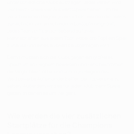
unterschiedliche Klubs austragen. Jeder Verein wird
vier Heim- sowie vier Auswärtsspiele haben. Um die
verschiedenen Gegner zu ermitteln, werden die Teams
zunächst in vier verschiedene Lostöpfe eingeteilt.
Jedes Team trifft anschließend auf zwei
Mannschaften aus jedem Topf, wobei pro Topf ein Spiel
zuhause und eines auswärts ausgetragen wird.
Damit müssen sich die Klubs gegen ein größeres
Spektrum an Gegnern beweisen und Fans bekommen
die Möglichkeit, öfter und schon zu Beginn des
Wettbewerbs Aufeinandertreffen der Topvereine zu
sehen. Außerdem wird es für jeden Klub mehr Spiele
geben, in denen es um viel geht.
Wie werden die vier zusätzlichen
Startplätze für die Champions