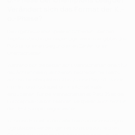
Verändert sich das Format der K.-
o.-Phase?
Die Ergebnisse aller Spiele entscheiden über den
Tabellenstand in der neuen Liga, wie immer gibt es drei
Punkte für einen Sieg und einen Zähler für ein
Unentschieden.
Während sich die besten acht Mannschaften direkt für
das Achtelfinale qualifizieren, bestreiten die Teams
auf den Tabellenplätzen 9 bis 24 eine Play-off-Runde
mit Hin- und Rückspiel, um ins Achtelfinale
einzuziehen. Für die Mannschaften ab Platz 25 ist die
Europapokal-Saison beendet, sie spielen auch nicht in
der UEFA Europa League weiter.
Im neuen Format, in dem alle Teams in einer einzigen
Liga platziert werden, geht es somit bis zum letzten