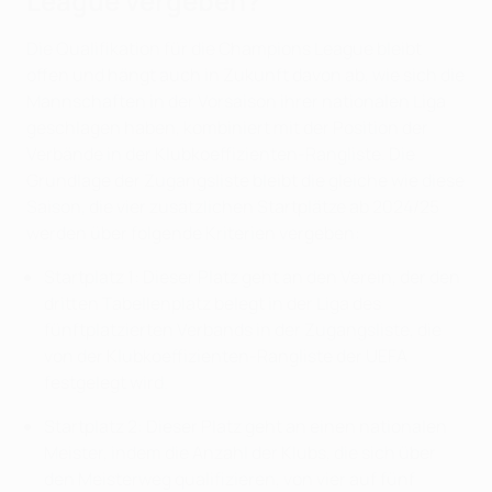
League vergeben?
Die Qualifikation für die Champions League bleibt
offen und hängt auch in Zukunft davon ab, wie sich die
Mannschaften in der Vorsaison ihrer nationalen Liga
geschlagen haben, kombiniert mit der Position der
Verbände in der Klubkoeffizienten-Rangliste. Die
Grundlage der Zugangsliste bleibt die gleiche wie diese
Saison, die vier zusätzlichen Startplätze ab 2024/25
werden über folgende Kriterien vergeben:
Startplatz 1: Dieser Platz geht an den Verein, der den
dritten Tabellenplatz belegt in der Liga des
fünftplatzierten Verbands in der Zugangsliste, die
von der Klubkoeffizienten-Rangliste der UEFA
festgelegt wird.
Startplatz 2: Dieser Platz geht an einen nationalen
Meister, indem die Anzahl der Klubs, die sich über
den Meisterweg qualifizieren, von vier auf fünf