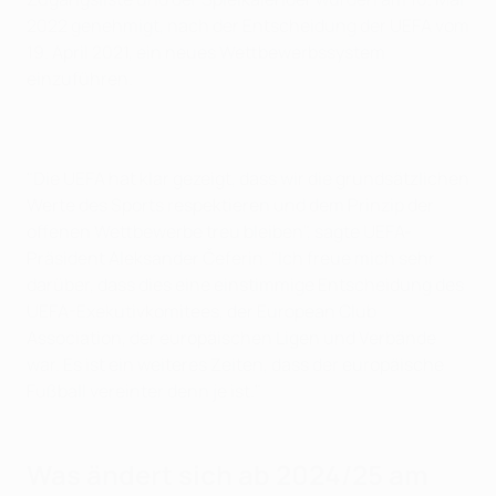
2022 genehmigt, nach der Entscheidung der UEFA vom
19. April 2021, ein neues Wettbewerbssystem
einzuführen.
"Die UEFA hat klar gezeigt, dass wir die grundsätzlichen
Werte des Sports respektieren und dem Prinzip der
offenen Wettbewerbe treu bleiben", sagte UEFA-
Präsident Aleksander Čeferin. "Ich freue mich sehr
darüber, dass dies eine einstimmige Entscheidung des
UEFA-Exekutivkomitees, der European Club
Association, der europäischen Ligen und Verbände
war. Es ist ein weiteres Zeiten, dass der europäische
Fußball vereinter denn je ist."
Was ändert sich ab 2024/25 am