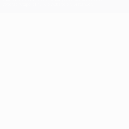
Datenschutzpolitik für die Website einverstanden.