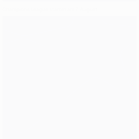
Champions League startet am 7. August