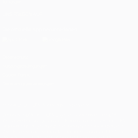
für Kinder
UNS FOLGEN AUF
Die offizielle App herunterladen
Datenschutz
Nutzungsbedingungen
Cookie-Politik
Datenschutzeinstellungen
© 1998-2026 UEFA. Alle Rechte vorbehalten
Der Name UEFA, das UEFA-Logo und alle Marken von UEFA-
Wettbewerben sind geschützte Marken und/oder von der UEFA
urheberrechtlich geschützt. Sie dürfen nicht für kommerzielle
Zwecke verwendet werden. Mit der Verwendung von UEFA.com
erklären Sie sich mit den Nutzungsbedingungen und der