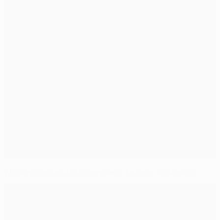
Wissenswertes zur Champions-League-Auslosung