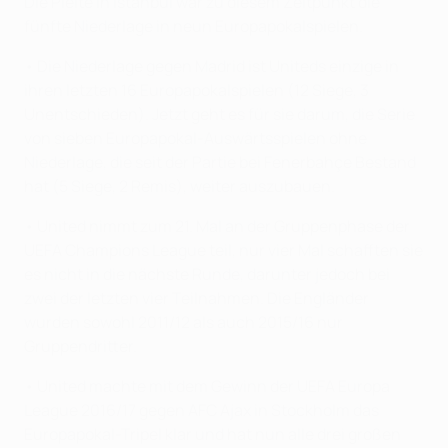
Die Pleite in Istanbul war zu diesem Zeitpunkt die
fünfte Niederlage in neun Europapokalspielen.
• Die Niederlage gegen Madrid ist Uniteds einzige in
ihren letzten 16 Europapokalspielen (12 Siege, 3
Unentschieden). Jetzt geht es für sie darum, die Serie
von sieben Europapokal-Auswärtsspielen ohne
Niederlage, die seit der Partie bei Fenerbahçe Bestand
hat (5 Siege, 2 Remis), weiter auszubauen.
• United nimmt zum 21. Mal an der Gruppenphase der
UEFA Champions League teil, nur vier Mal schafften sie
es nicht in die nächste Runde, darunter jedoch bei
zwei der letzten vier Teilnahmen. Die Engländer
wurden sowohl 2011/12 als auch 2015/16 nur
Gruppendritter.
• United machte mit dem Gewinn der UEFA Europa
League 2016/17 gegen AFC Ajax in Stockholm das
Europapokal-Tripel klar und hat nun alle drei großen