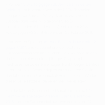
• Vor dem
5:0-Erfolg gegen SL Benfica am zweiten
Spieltag
- ihr höchster Sieg in der UEFA Champions
League - war Raphaël Wickys Mannschaft neun
Europapokalspiele in Folge ohne Sieg (3
Unentschieden, 6 Niederlagen), seit einem 2:1 zu
Hause gegen AS Saint-Étienne am 25. Februar 2016.
• Am vierten Spieltag
unterlag Basel zu Hause mit 1:2
gegen CSKA
und hat damit drei der letzten vier
Europapokalpartien im St. Jakob-Park verloren. In den
drei Heimspielen der letztjährigen Gruppenphase
reichte es nur zu einem einzigen Punkt. Gegen Benfica
verbuchten die Bebbi lediglich ihren zweiten Sieg in
den letzten neun Europapokal-Heimspielen, im Verlauf
dieser Serie setzte es dagegen vier Niederlagen.
• In der letzten Saison schied Basel durch eine
1:4-
Heimniederlage gegen Arsenal FC am 6. Dezember
2016
aus dem Europapokal aus. Von den letzten 24