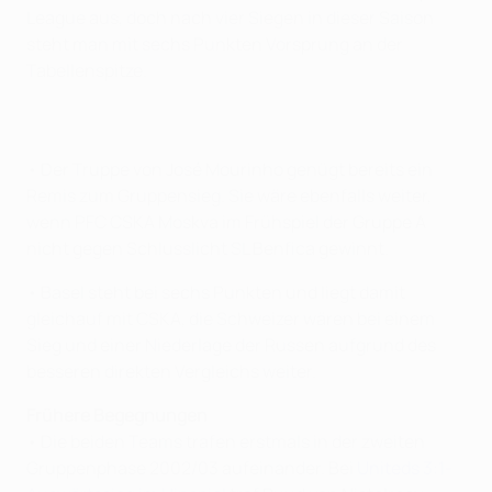
League aus, doch nach vier Siegen in dieser Saison
steht man mit sechs Punkten Vorsprung an der
Tabellenspitze.
• Der Truppe von José Mourinho genügt bereits ein
Remis zum Gruppensieg. Sie wäre ebenfalls weiter,
wenn PFC CSKA Moskva im Frühspiel der Gruppe A
nicht gegen Schlusslicht SL Benfica gewinnt.
• Basel steht bei sechs Punkten und liegt damit
gleichauf mit CSKA, die Schweizer wären bei einem
Sieg und einer Niederlage der Russen aufgrund des
besseren direkten Vergleichs weiter.
Frühere Begegnungen
• Die beiden Teams trafen erstmals in der zweiten
Gruppenphase 2002/03 aufeinander. Bei
Uniteds 3:1-