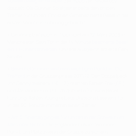
Auswärtssieg im Hinspiel
traf Ruud van Nistelrooy
doppelt. Ole Gunnar Solskjær erzielte den dritten
Treffer für United, Christian Giménez hatte Basel in der
ersten Minute in Führung gebracht.
• Giménez traf auch im Rückspiel am 12. März 2003 in
Manchester. Sein Tor in der 14. Minute
bescherte Basel
ein 1:1-Unentschieden
, Uniteds Ausgleich erzielte Gary
Neville.
•
Basel holte einen weiteren wichtigen Punkt im Old
Trafford
in der Gruppenphase 2011/12. Den Doppelpack
von Danny Welbeck (16., 17.) drehten Fabian Frei (58.)
und Alexander Frei (61., 76./Elfmeter) in eine Basel-
Führung. Ashley Young rettete United mit seinem Tor
in der 90. Minute immerhin einen Zähler.
•
Am 6. Spieltag ging es für United in der Schweiz um
Alles oder Nichts
. Die Engländer brauchten einen
Punkt, um Platz zwei in der Gruppe zu sichern,