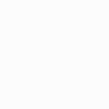
Gruppenspielen.
Manchester United
• Die bislang fünf Partien gegen Basel sind Uniteds
einzige Begegnungen mit Klubs aus der Schweiz.
• United hat bislang alle vier Spiele in der Gruppe A
gewonnen; auswärts gab es am zweiten Spieltag
ein
4:1 bei CSKA
und am dritten Spieltag einen
1:0-
Erfolg bei Benfica
.
• Dies ist bereits das sechste Europapokalspiel von
United in dieser Saison, die Red Devils starteten am 8.
August in Skopje im
UEFA-Superpokal mit einem 1:2
gegen Real Madrid CF
. Mit dieser Niederlage endete
Uniteds Serie von elf Spielen ohne Pleite (8 Siege, 3
Remis) auf europäischer Ebene, die seit der
1:2-
Niederlage bei Fenerbahçe SK
am vierten Spieltag der
vergangenen UEFA Europa League bestanden hatte.