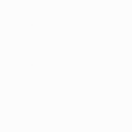
hatte.
• Manuel Akanji erreichte mit der Schweizer
Nationalmannschaft die WM-Endrunde. In beiden
Partien des Play-offs gegen Nordirland kam er zum
Einsatz. Michael Lang saß in beiden Spielen auf der
Bank.
• Geoffroy Serey Dié zog sich auf
Nationalmannschaftsreise eine Knieverletzung zu und
kam für die Elfenbeinküste gegen Marokko nicht zum
Einsatz.
• Ricky van Wolfswinkel fehlt aufgrund eines
Mittelfußbruchs seit dem 2. Spieltag gegen SL Benfica.
• Torwart Germano Vailati fällt aufgrund einer
Schulteroperation langfristig aus.
• Nach dem WM-Play-off zwischen der Schweiz und