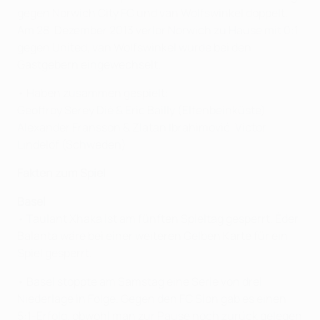
gegen Norwich City FC und van Wolfswinkel doppelt.
Am 28. Dezember 2013 verlor Norwich zu Hause mit 0:1
gegen United, van Wolfswinkel wurde bei den
Gastgebern eingewechselt.
• Haben zusammen gespielt:
Geoffroy Serey Dié & Eric Bailly (Elfenbeinküste)
Alexander Fransson & Zlatan Ibrahimović, Victor
Lindelöf (Schweden)
Fakten zum Spiel
Basel
• Taulant Xhaka ist am fünften Spieltag gesperrt, Éder
Balanta wäre bei einer weiteren Gelben Karte für ein
Spiel gesperrt.
• Basel stoppte am Samstag eine Serie von drei
Niederlage in Folge. Gegen den FC Sion gab es einen
5:1-Erfolg, obwohl man zur Pause noch zurück gelegen