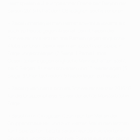
Heimspielen auf europäischer Ebene seit Beginn der
Saison 2013/14 hat der FCB lediglich sechs verloren.
• Basel unterlag letzten Herbst sowohl auswärts als
auch zu Hause gegen Arsenal, damit haben die
Schweizer ihre letzten drei Partien gegen englische
Klubs verloren. Davor war man jedoch vier Spiele in
Folge ungeschlagen (3 Siege, 1 Remis). Ihre
Gesamtbilanz gegen englische Mannschaften steht
bei 6 Siegen, 8 Unentschieden und 13 Niederlagen (5
Siege, 3 Unentschieden, 5 Niederlagen zu Hause).
• Basel qualifizierte sich als Schweizer Meister 2016/17
für die Gruppenphase. Es war der achte Meistertitel in
Folge.
• Basel nimmt insgesamt zum achten Mal an der
Gruppenphase teil und zum vierten Mal in den letzten
fünf Spielzeiten. Letzte Saison wurden sie Vierter in
Gruppe A und holten nur zwei Punkte aus ihren sechs