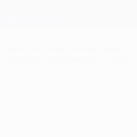
Direkt
zum
Hauptinhalt
Champions League Offiziell
Erhalten
Live-Ergebnisse &amp; Fantasy
UEFA Champions League
Basel vor hoher Hürde gegen
perfektes Manchester United
Dienstag, 7. November 2017
Manchester United hat bislang alle vier
Spiele in der Gruppe A gewonnen und
könnte sich mit einem Punkt in Basel den
Gruppensieg sichern, die Gastgeber
könnten mit einem Sieg ins Achtelfinale
einziehen.