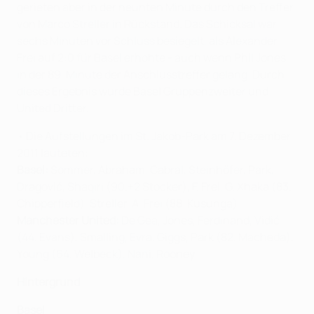
gerieten aber in der neunten Minute durch den Treffer
von Marco Streller in Rückstand. Das Schicksal war
sechs Minuten vor Schluss besiegelt, als Alexander
Frei auf 2:0 für Basel erhöhte - auch wenn Phil Jones
in der 89. Minute der Anschlusstreffer gelang. Durch
dieses Ergebnis wurde Basel Gruppenzweiter und
United Dritter.
• Die Aufstellungen im St. Jakob-Park am 7. Dezember
2011 lauteten:
Basel:
Sommer, Abraham, Cabral, Steinhöfer, Park,
Dragović, Shaqiri (90.+2 Stocker), F. Frei, G. Xhaka (83.
Chipperfield), Streller, A. Frei (88. Kusunga)
Manchester United:
De Gea, Jones, Ferdinand, Vidić
(44. Evans), Smalling, Evra, Giggs, Park (82. Macheda),
Young (64. Welbeck), Nani, Rooney
Hintergrund
Basel