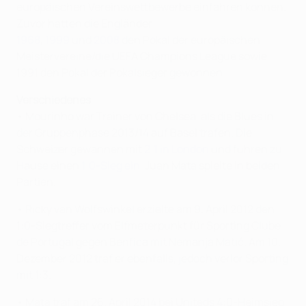
europäischen Vereinswettbewerbe einfahren können.
Zuvor hatten die Engländer
1968
,
1999
und
2008
den Pokal der europäischen
Meistervereine/die UEFA Champions League sowie
1991 den Pokal der Pokalsieger gewonnen.
Verschiedenes
• Mourinho war Trainer von Chelsea, als die Blues in
der Gruppenphase 2013/14 auf Basel trafen. Die
Schweizer gewannen mit
2:1 in London
und fuhren zu
Hause einen
1:0-Sieg ein
. Juan Mata spielte in beiden
Partien.
• Ricky van Wolfswinkel erzielte am 9. April 2012 den
1:0-Siegtreffer vom Elfmeterpunkt für Sporting Clube
de Portugal gegen Benfica mit Nemanja Matić. Am 10.
Dezember 2012 traf er ebenfalls, jedoch verlor Sporting
mit 1:3.
• Mata traf am 26. April 2014 bei Uniteds 4:0-Heimsieg