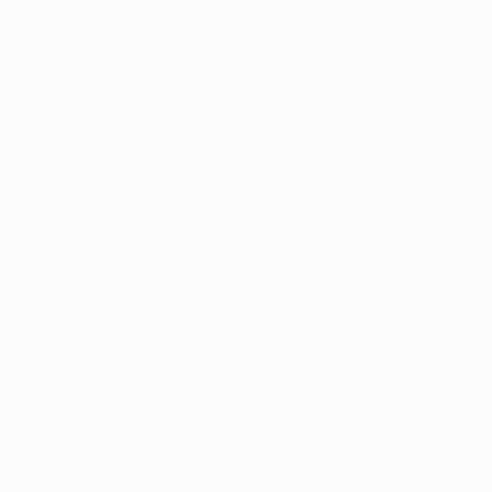
Knieverletzung seit April nicht mehr gespielt.
• Die Red Devils haben in sieben Partien während
dieser Saison schon mindestens vier Tore erzielt.
• Victor Lindelöf durfte sich mit Schweden über das
WM-Ticket freuen. Er kam in beiden Partien beim Play-
off-Erfolg über Italien zum Einsatz.
• Lukaku markierte am 14. November das einzige Tor
von Belgien gegen Japan und steht nun bei 28
Länderspieltoren, noch zwei Treffer fehlen ihm, um
Toptorjäger seines Landes zu werden. Vier Tage zuvor
hatte er beim 3:3 gegen Mexiko einen Doppelpack
geschnürt.
• Henrikh Mkhitaryan traf bei den Freundschaftspielen
gegen Belarus (4:1) und Zypern (3:2) für Armenien.
• David De Gea gehört zu den 30 Nominierten für den