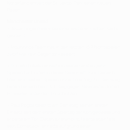
Nordirland erhielt der St. Jakob-Park einen neuen
Rasen.
Manchester United
• Jesse Lingard wäre bei einer weiteren Gelben Karte
gesperrt.
• Mourinhos Team hat in den letzten 18 Pflichtspielen
zwölf Mal kein Gegentor kassiert.
• Romelu Lukaku erzielte in seinen ersten zehn
Spielen für United in dieser Saison elf Tore. Danach
blieb er in sieben Spielen ohne Torerfolg. Am Samstag
befand er sich beim 4:1-Sieg gegen Newcastle United
FC wieder unter den Torschützen.
• Paul Pogba bestritt am Samstag seinen ersten
Einsatz seit dem ersten Spieltag der Königsklasse und
erzielte am Tor. Zlatan Ibrahimović feierte ebenfalls
sein Comeback, er hatte aufgrund einer