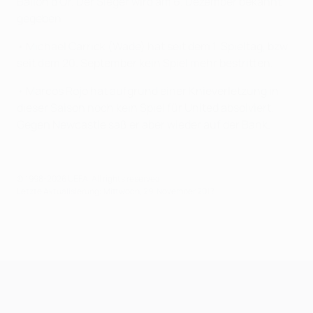
Ballon d'Or. Der Sieger wird am 6. Dezember bekannt
gegeben.
• Michael Carrick (Wade) hat seit dem 1. Spieltag, bzw.
seit dem 20. September kein Spiel mehr bestritten.
• Marcos Rojo hat aufgrund einer Knieverletzung in
dieser Saison noch kein Spiel für United absolviert.
Gegen Newcastle saß er aber wieder auf der Bank.
© 1998-2026 UEFA. All rights reserved.
Letzte Aktualisierung: Mittwoch, 29. November 2017
UEFA Champions League