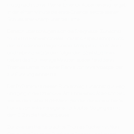
mutig nach vorne. Pierre-Emerick Aubameyang vergab
in der elften Minute die erste Chance, setzte seinen
Schuss aber knapp über die Latte.
Danach überschlugen sich die Ereignisse: Zunächst
foulte BVB-Abwehrspieler Sokratis Papastathopoulos
den enteilenden Gegenspieler Mbappé im Strafraum
und Fabinho setzte den folgenden Strafstoß links
neben das Tor. Wenige Minuten später fand dann
Thomas Lemar mit einer Flanke von links Mbappé, der
zur Führung einnetzte.
Der BVB steckte diesen Rückschlag zunächst gut weg
und ging in die Offensive. Am Ende eines ASM-Konters
war es dann aber BVB-Mann Bender, der eine scharfe
Flanke von links ins eigene Tor köpfte. So ging es mit
dem 0:2 in die Halbzeitpause.
Zur zweiten Hälfte brachte Thomas Tuchel mit Nuri