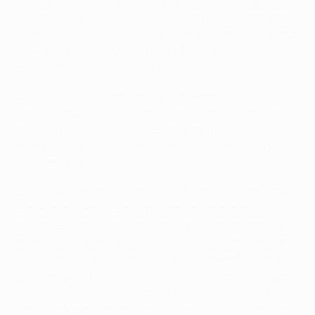
Şahin und Christian Pulišić für Bender und Marcel
Schmelzer zwei frische Spieler – und diese Maßnahme
zeigte schnell Wirkung. Der BVB drängte die Gäste jetzt
in die Defensive, hatte in den entscheidenden
Situationen aber zunächst kein Glück.
Das änderte sich dann aber noch. Raphaël Guerreiro
flankte von links in die Mitte. Dort leitete Aubameyang
den Ball mit der Hacke auf Shinji Kagawa weiter, der
nochmals zu Dembélé querlegte. Dieser musste den
Ball dann nur noch über die Linie bringen.
Dieses Tor sorgte für ganz neue Aufbruchstimmung im
Stadion, die der BVB zu einer langen Drangphase
nutzte. Ein Tor gelang den Schwarz-Gelben in dieser
aber nicht. Auf der anderen Seite war es dann Mbappé,
der einen Querpass von Łukasz Piszczek abfing und
ganz abgeklärt zum 3:1 einschoss. Doch auch das war
noch nicht das letzte Tor des Abends. Kagawa setzte
sich Strafraum sehenswert gegen zwei Gegenspieler