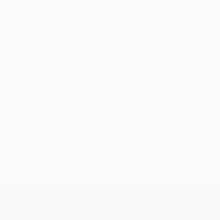
Bender sorgt für zwei Premieren
Das Eigentor von Sven Bender zum 0:2 war das
allererste Eigentor eines BVB-Spielers im 99.
Champions-League-Spiel des Klubs. Nicht weniger
besonders: Monaco konnte ebenfalls zum ersten Mal
in seiner Champions-League-Historie von einem
Eigentor des Gegners profitieren.
© 1998-2026 UEFA. All rights reserved.
Letzte Aktualisierung: Mittwoch, 12. April 2017
UEFA Champions League