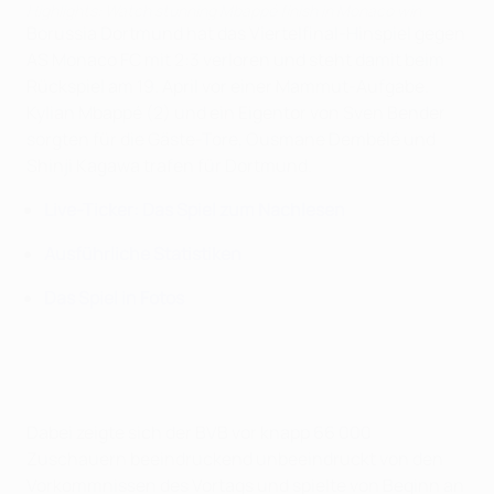
Highlights: Watch stunning Mbappé finish in Monaco win
Borussia Dortmund hat das Viertelfinal-Hinspiel gegen
AS Monaco FC mit 2:3 verloren und steht damit beim
Rückspiel am 19. April vor einer Mammut-Aufgabe.
Kylian Mbappé (2) und ein Eigentor von Sven Bender
sorgten für die Gäste-Tore, Ousmane Dembélé und
Shinji Kagawa trafen für Dortmund.
Live-Ticker: Das Spiel zum Nachlesen
Ausführliche Statistiken
Das Spiel in Fotos
Dabei zeigte sich der BVB vor knapp 66 000
Zuschauern beeindruckend unbeeindruckt von den
Vorkommnissen des Vortags und spielte von Beginn an