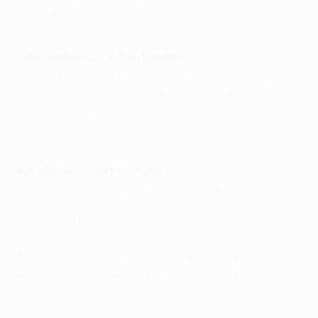
durch und traf noch zum 2:3 für die Borussia. Zu mehr
reichte es aber nicht mehr...
Schlüsselspieler: Kylian Mbappé
Der junge Franzose holte den (danach von Fabiano
verschossenen) Elfmeter raus und traf selbst zum 1:0
und 3:1. Auch sonst überzeugte der 18-Jährige mit
unermüdlichem Einsatz und war der Aktivposten im
Spiel der Gäste.
Aufwärmen in Bartra-Shirts
Für den bei den Vorkommnissen am Dienstag
verletzten Marc Bartra hatten sich die Teamkollegen
etwas ganz Besonderes einfallen lassen. Als Erster
kam Torhüter Roman Bürki mit einem umgedrehten
Bartra-Trikot auf den Platz. Es folgte das Team in
gelben Shirts mit der Aufschrift "¡Mucha fuerza!" (Viel
Kraft!). Nicht nur die Dortmund-Fans quittierten die
Aktion mit viel Applaus.