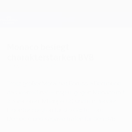
Direkt
zum
Hauptinhalt
Champions League Offiziell
Erhalten
Live-Ergebnisse &amp; Fantasy
UEFA Champions League
Monaco besiegt
charakterstarken BVB
Mittwoch, 12. April 2017
Trotz großer Moral hat Borussia Dortmund
das Viertelfinal-Hinspiel gegen Monaco mit
2:3 verloren. Mbappé (2) und ein Bender-
Eigentor sorgten für die Gäste-Tore,
Dembélé und Kagawa trafen für den BVB.