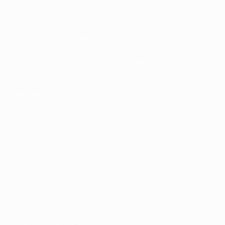
Piqué:
"Was auch immer passiert, es ist eine großartige
Saison. Wenn wir das Finale gewinnen, schreiben wir
Geschichte – eine perfekte Saison, so wie 2009. Wir
haben bereits zwei Pokale in dieser Saison gewonnen,
aber nun sind wir 90 Minuten von der Perfektion
entfernt."
Neymar:
"Das ist ein Traum, ein Kindheitstraum - ich
warte darauf, seit ich sechs oder sieben Jahre alt bin.
Nun ist die Zeit gekommen, und ich hoffe, dass ich
diesen Traum, das Finale der Champions League zu
gewinnen, zusammen mit meiner Mannschaft
genieße. Der Pokal kommt näher und näher. Das ist ein
Finale, von dem ich so geträumt habe. Das ist der beste
Moment meines Lebens. Ich hoffe, dass ich den Pokal
morgen küssen kann."
© 1998-2026 UEFA. All rights reserved.