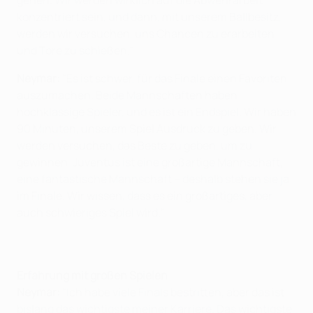
konzentriert sein, und dann, mit unserem Ballbesitz,
werden wir versuchen, uns Chancen zu erarbeiten
und Tore zu schießen."
Neymar:
"Es ist schwer, für das Finale einen Favoriten
auszumachen. Beide Mannschaften haben
hochklassige Spieler, und es ist ein Endspiel. Wir haben
90 Minuten, unserem Spiel Ausdruck zu geben. Wir
werden versuchen, das Beste zu geben, um zu
gewinnen. Juventus ist eine großartige Mannschaft,
eine fantastische Mannschaft – deshalb stehen sie ja
im Finale. Wir wissen, dass es ein großartiges, aber
auch schwieriges Spiel wird."
Erfahrung mit großen Spielen
Neymar:
"Ich habe viele Finals bestritten, aber das ist
bislang das wichtigste meiner Karriere. Das wichtigste