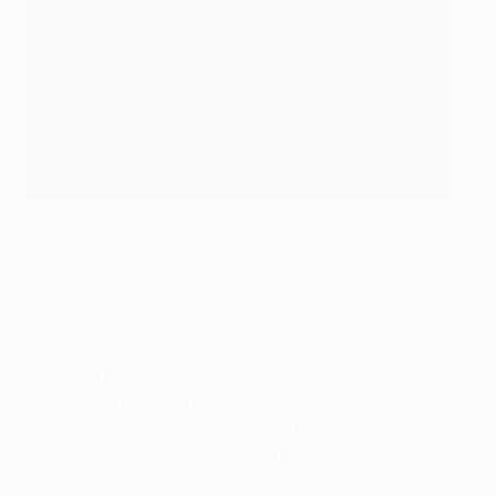
Luis Suárez, Lionel Messi und Neymar haben in dieser Saison
zusammen 120 Tore geschossen
©Getty Images
Neymar:
"Leo und Luis sind zwei außergewöhnliche
Spieler mit extrem hoher Qualität. Hauptfaktor ist
unsere Freundschaft auf und außerhalb des Platzes.
Wir sind sehr gute Freunde, und das hilft eine Menge.
Ich hoffe, dass wir unsere Saison beenden, indem wir
das Stadion verlassen und nach all der harten Arbeit in
dieser Saison sehr glücklich sind. Ich bin ziemlich