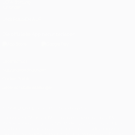
UEFA-Stiftung
für Kinder
UNS FOLGEN AUF
Die offizielle App herunterladen
Datenschutz
Nutzungsbedingungen
Cookie-Politik
Datenschutzeinstellungen
© 1998-2026 UEFA. Alle Rechte vorbehalten
Der Name UEFA, das UEFA-Logo und alle Marken von UEFA-
Wettbewerben sind geschützte Marken und/oder von der UEFA
urheberrechtlich geschützt. Sie dürfen nicht für kommerzielle
Zwecke verwendet werden. Mit der Verwendung von UEFA.com