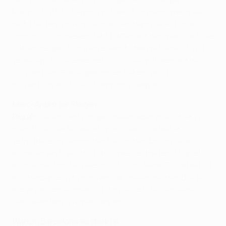
Mannschaft. Es beginnt mit den Stürmern, wenn sie
nicht laufen und Druck machen, dann ist es für uns
unmöglich. In diesem Jahr hatten wir das, was auch die
Zahlen zeigen. Das ganze Jahr haben wir wirklich gut
verteidigt. Es ist einer der Schlüssel, mit dem wir die
Liga und den Pokal gewonnen haben, und nun
hoffentlich auch die Champions League."
Marc-André ter Stegen
Piqué:
"ist ein sehr junger Spieler, aber egal, ob er 22
oder 35 ist, die Art wie er spielt, sein Charakter,
vermittelte zu Beginn der Saison den Eindruck, als
würde er ein Freundschaftsspiel bestreiten. Er spielt,
als mache ihm das alles nichts aus. Seine Fußarbeit ist
wunderbar, es gibt nur wenige Spieler, die den Ball so
wie er passen können. Ich bin sicher, dass er seine
Sache extrem gut machen wird."
Warum Barcelona so stark ist