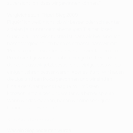
zuversichtlich, dass wir gewinnen können."
Vergleiche zum Tripel-Sieg 2009
Piqué:
"Ich weiß nicht, ob wir besser oder schlechter
spielen [als unter dem ehemaligen Trainer Josep
Guardiola]; am wichtigsten ist, dass wir hier sind. Ich
hasse Vergleiche. Ich habe es gehasst, dass wir mit
'Pep' verglichen wurden, als wir vor zwei Jahren den
Pokal nicht gewonnen haben. Einige Leute werden
denken, dass wir jetzt besser sind, einige, dass wir vor
einigen Jahren besser waren. Aber es läuft- Wir haben
die Liga und den Pokal gewonnen und wir sind im
Finale der Champions League. Wir müssen
konzentriert bleiben und weiter wie bisher spielen.
Wenn wir das machen, haben wir eine sehr gute
Chance, zu gewinnen."
Barcelonas Weg ins Finale
Was ein Sieg bedeuten würd
e