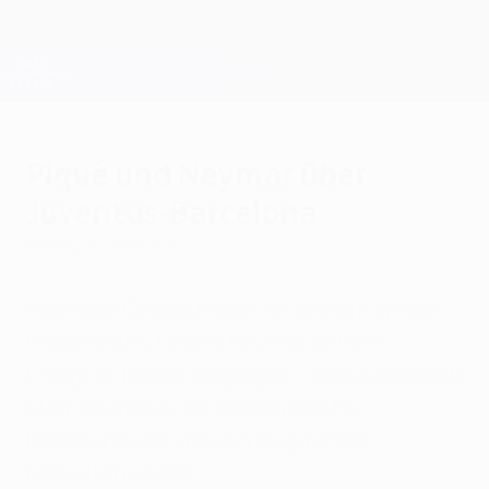
Direkt
zum
Hauptinhalt
Champions League Offiziell
Erhalten
Live-Ergebnisse &amp; Fantasy
UEFA Champions League
Piqué und Neymar über
Juventus-Barcelona
Freitag, 5. Juni 2015
Während Gerard Piqué vor seinem dritten
Finale steht, fiebert Neymar seinem
Endspiel-Debüt entgegen - das Duo sprach
über Juventus, die Saison des FC
Barcelona und was ein Sieg für sie
bedeuten würde.