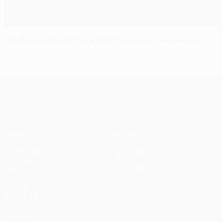
Wie Barcelona ins Finale der Champions League kam
UEFA Champions League
Spiele
Teams
UEFA.tv
News
Auslosungen
Geschichte
Gaming
Über
Stat.
Shop (Klubs)
AUCH
BESUCHEN
UEFA.com