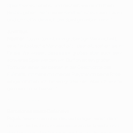
Spiel meines Lebens, und deshalb werde ich mein
Bestes geben. Seit meiner Kindheit ist es mein Traum,
und ich hoffe, dass ich das Spiel genießen kann."
Juventus
Neymar:
"Juventus ist eine großartige Mannschaft,
eine fantastische Mannschaft - deshalb stehen sie im
Finale. Wir wissen, dass es ein großes, aber auch sehr
schweres Spiel werden wir. Buffon ist ein großer
Torhüter, einer der besten in der Geschichte des
Fußballs. Ich habe mit meiner Playstation seine Rolle
eingenommen, ich bin ein großer Fan. Aber ich würde
gern ein Tor schießen."
Messi jagt seinen
Barcelonas starke Defensive
Piqué:
"Wenn man über das Verteidigen redet, dann
denken die Leute normalerweise an die Abwehr und
den Torhüter, aber für mich geht es um die ganze