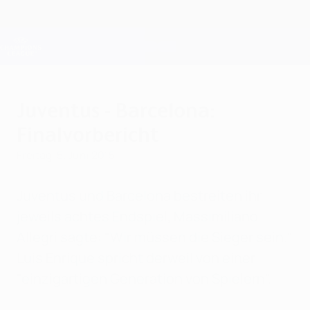
Direkt
zum
Hauptinhalt
Champions League Offiziell
Erhalten
Live-Ergebnisse &amp; Fantasy
UEFA Champions League
Juventus - Barcelona:
Finalvorbericht
Freitag, 5. Juni 2015
Juventus und Barcelona bestreiten ihr
jeweils achtes Endspiel, Massimiliano
Allegri sagte: "Wir müssen die Sieger sein."
Luis Enrique spricht derweil von einer
"einzigartigen Generation von Spielern".