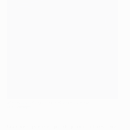
Massimiliano Allegri auf der Pressekonferenz
©Getty Images
Unabhängig vom morgigen Ergebnis, hatten wir eine