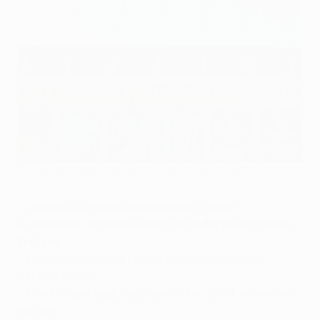
Das Berliner Olympiastadion vor dem Finale der UEFA
Champions League zwischen Barcelona und Juventus
©Sportsfile
•
Juventus und Barcelona treffen in Berlin
aufeinander, für beide Teams ist es das jeweils achte
Endspiel
•
Massimiliano Allegri fordert von Juventus den
"letzten Schritt"
•
Luis Enrique sagt, dass Barcelona "da ist, wo wir sein
wollten"