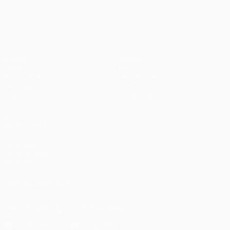
UEFA Champions League
Spiele
Teams
UEFA.tv
News
Auslosungen
Geschichte
Gaming
Über
Stat.
Shop (Klubs)
AUCH
BESUCHEN
UEFA.com
UEFA-Stiftung
für Kinder
UNS FOLGEN AUF
Die offizielle App herunterladen