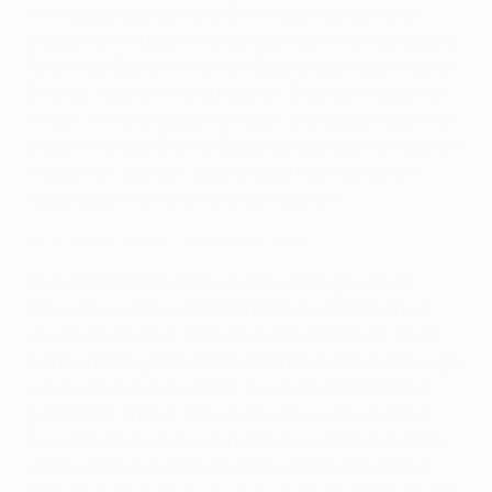
Wir müssen gut sein und 90 Minuten konzentriert
bleiben. Wir müssen mental stark sein, weil Barcelona
Favorit ist. Das wird in einem Spiel entschieden, keine
Chance, noch einmal zu spielen. Deshalb müssen wir
fit sein. Wir sind körperlich stark, und das gilt auch für
unsere mentale Stärke. Gegen eine große Mannschaft
müssen wir gut sein, aber wie alle Mannschaften
haben auch sie Fehler und Schwächen.
So erreichte Juventus das Finale in Berlin
Eine der Mannschaften wird das Triple gewinnen,
entweder Juventus oder Barcelona. Hoffentlich wir.
Uns muss klar sein, dass das nicht einfach ist. Es ist
nicht einfach, große Mannschaften zu trainieren, egal
wie es von außen aussieht. Er war bei der Roma ein
großartiger Trainer, das ist eine neue Liga und eine
neue Situation, aber wenn man zurückschaut, dann
ist klar, dass er mit seinen Ideen recht hatte. Meine