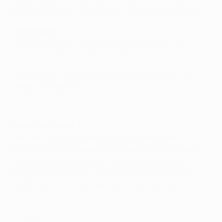
Meister aus Italien und Spanien. Es wird spektakulär.
Letztes Spiel
Hellas Verona FC - Juventus 2:2 (48. Toni, 90.+3
Juanito; 42. Pereyra, 57. Llorente)
Athletic Club - Barcelona 1:3 (79. Williams; 20., 73.
Messi, 36. Neymar)
So tickt der Finalschiedsrichter
Fakten zum Spiel
Nachdem Juventus und Barcelona jeweils das
heimische Double gewonnen haben, könnten beide
Teams mit einem Sieg das Tripel holen. Wie viele
Mannschaften haben das bereits geschafft?
Mehr
finden Sie in unserem ausführlichen Hintergrund
.