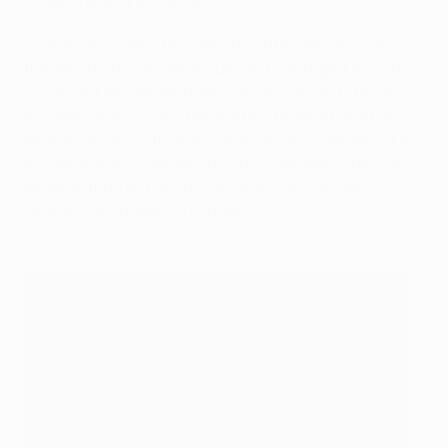
unsere Gegner minimieren.
Es gibt eine ziemliche Euphorie unter den Fans, und wir
freuen uns, das zu sehen. Dieses Gefühl gibt es nun
schon seit einigen Monaten. Als Spieler und Trainer
konzentrieren wir uns mit großer Ernsthaftigkeit und
Verantwortung auf dieses Spiel. Wir müssen sehr gut
mit diesem Spiel umgehen und sicherstellen dass wir
einen guten Tag haben, um einen solch starken
Gegner handhaben zu können.