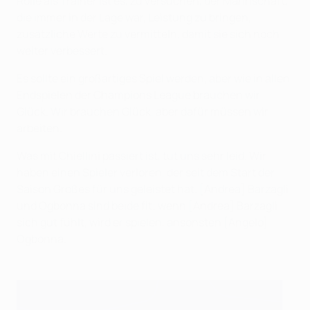
Rolle als Trainer ist es, zu versuchen, der Mannschaft,
die immer in der Lage war, Leistung zu bringen,
zusätzliche Werte zu vermitteln, damit sie sich noch
weiter verbessert.
Es sollte ein großartiges Spiel werden, aber wie in allen
Endspielen der Champions League brauchen wir
Glück. Wir brauchen Glück, aber dafür müssen wir
arbeiten.
Was mit Chiellini passiert ist, tut uns sehr leid. Wir
haben einen Spieler verloren, der seit dem Start der
Saison Großes für uns geleistet hat. [Andrea] Barzagli
und Ogbonna sind beide fit; wenn [Andrea] Barzagli
sich gut fühlt, wird er spielen, ansonsten [Angelo]
Ogbonna.