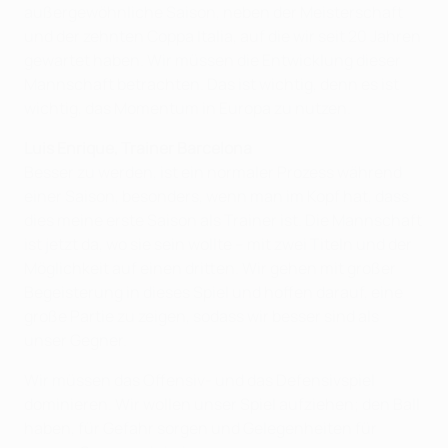
außergewöhnliche Saison, neben der Meisterschaft
und der zehnten Coppa Italia, auf die wir seit 20 Jahren
gewartet haben. Wir müssen die Entwicklung dieser
Mannschaft betrachten. Das ist wichtig, denn es ist
wichtig, das Momentum in Europa zu nutzen.
Luis Enrique, Trainer Barcelona
Besser zu werden, ist ein normaler Prozess während
einer Saison, besonders, wenn man im Kopf hat, dass
dies meine erste Saison als Trainer ist. Die Mannschaft
ist jetzt da, wo sie sein wollte – mit zwei Titeln und der
Möglichkeit auf einen dritten. Wir gehen mit großer
Begeisterung in dieses Spiel und hoffen darauf, eine
große Partie zu zeigen, sodass wir besser sind als
unser Gegner.
Wir müssen das Offensiv- und das Defensivspiel
dominieren. Wir wollen unser Spiel aufziehen; den Ball
haben, für Gefahr sorgen und Gelegenheiten für