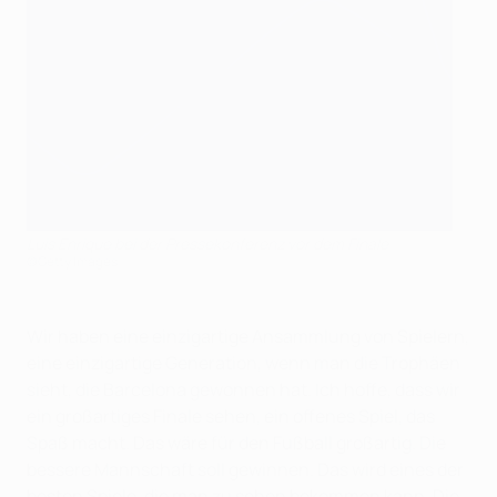
Luis Enrique bei der Pressekonferenz vor dem Finale
©Getty Images
Wir haben eine einzigartige Ansammlung von Spielern,
eine einzigartige Generation, wenn man die Trophäen
sieht, die Barcelona gewonnen hat. Ich hoffe, dass wir
ein großartiges Finale sehen, ein offenes Spiel, das
Spaß macht. Das wäre für den Fußball großartig. Die
bessere Mannschaft soll gewinnen. Das wird eines der
besten Spiele, die man zu sehen bekommen kann. Die