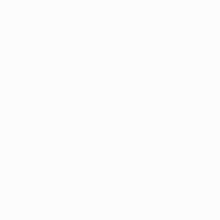
Massimiliano Allegri,
Trainer
Juventus
Wir sind mit einem wichtigen Ziel in die Saison
gestartet – das Viertelfinale zu erreichen. Nun haben
wir es ins Endspiel geschafft, und das müssen wir
gewinnen. Wir müssen den allerletzten Schritt gehen.
Das ist schwer, aber das gilt für jedes Endspiel in der
Champions League.
[Lionel] Messi, Neymar, [Luis] Suárez, immer die
gleiche Frage seit dem Halbfinale – wie kann man sie
stoppen, wie kann man sie stoppen? Wir müssen
Höchstleistung bringen, aber uns muss auch klar sein,
dass wir nicht auf Unentschieden spielen dürfen, wir
müssen treffen. Wie stoppt man Barcelona? Wir
müssen darüber nachdenken, wie man trifft. Wir
müssen unsere technischen Fähigkeiten zeigen, weil
sie eine technisch starke Mannschaft sind und weil
Angriff ihre beste Waffe ist.