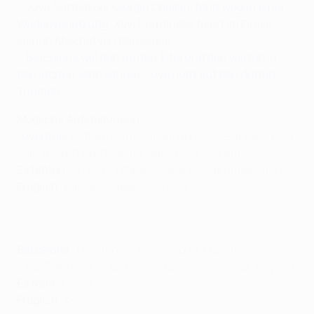
•
Juve-Verteidiger
Giorgio Chiellini fehlt wegen einer
Wadenverletzung
; Xavi Hernández feiert im Finale
seinen Abschid von Barcelona
•
Barcelona will den fünten Titel und den vierten in
den letzten zehn Jahren; Juve hofft auf den dritten
Triumph
Mögliche Aufstellungen
Juventus
:
Buffon; Lichtsteiner, Bonucci, Barzagli, Evra;
Marchisio, Pirlo, Pogba; Vidal; Tévez, Morata
Es fehlen:
Chiellini (Wade), Cáceres (Sprunggelenk)
Fraglich:
Barzagli (Oberschenkel)
Barcelona
:
Ter Stegen; Alves, Piqué, Mascherano,
Alba; Rakitić, Busquets, Iniesta; Messi, Suárez, Neymar.
Es fehlt:
Keiner
Fraglich:
Keiner