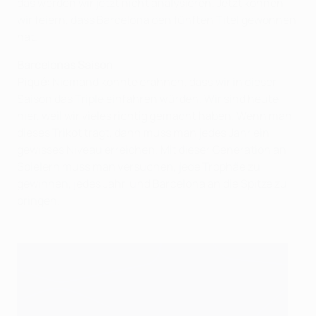
das werden wir jetzt nicht analysieren. Jetzt können
wir feiern, dass Barcelona den fünften Titel gewonnen
hat.
Barcelonas Saison
Piqué:
Niemand konnte erahnen, dass wir in dieser
Saison das Triple einfahren würden. Wir sind heute
hier, weil wir vieles richtig gemacht haben. Wenn man
dieses Trikot trägt, dann muss man jedes Jahr ein
gewisses Niveau erreichen. Mit dieser Generation an
Spielern muss man versuchen, jede Trophäe zu
gewinnen, jedes Jahr, und Barcelona an die Spitze zu
bringen.