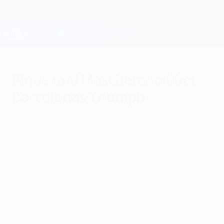
Direkt
zum
Hauptinhalt
Champions League Offiziell
Erhalten
Live-Ergebnisse &amp; Fantasy
UEFA Champions League
Pique und Mascherano über
Barcelonas Triumph
Sonntag, 7. Juni 2015
von Dúnia Martín
Der Sieg in Berlin war für Gerard Piqué der
dritte Triumph in der UEFA Champions
League und der zweite für Javier
Mascherano, aber beide waren so
begeistert, als wäre es der erste gewesen.