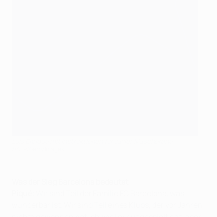
Luis Enrique mit Instruktionen für Javier Mascherano
©AFP/Getty Images
Was der Sieg Barcelona bedeutet
Piqué:
Wir sind Teil der Familie FC Barcelona, was
wunderbar ist. Wir sind Teil eines Klubs, der vor Jahren
nichts gewonnen hat, obwohl er gut gespielt hat, aber