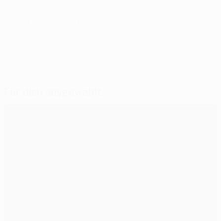
© 1998-2026 UEFA. All rights reserved.
Letzte Aktualisierung: Sonntag, 7. Juni 2015
Für dich ausgewählt