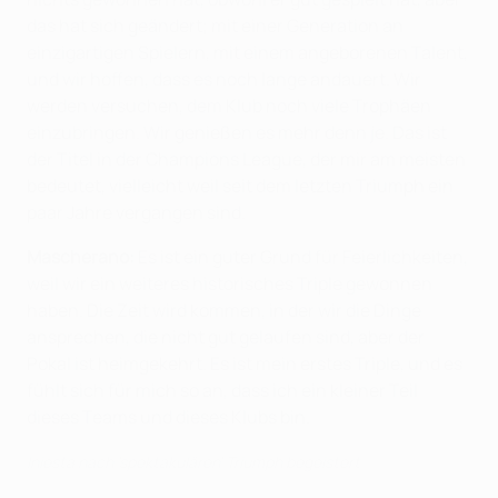
das hat sich geändert; mit einer Generation an
einzigartigen Spielern, mit einem angeborenen Talent,
und wir hoffen, dass es noch lange andauert. Wir
werden versuchen, dem Klub noch viele Trophäen
einzubringen. Wir genießen es mehr denn je. Das ist
der Titel in der Champions League, der mir am meisten
bedeutet, vielleicht weil seit dem letzten Triumph ein
paar Jahre vergangen sind.
Mascherano:
Es ist ein guter Grund für Feierlichkeiten,
weil wir ein weiteres historisches Triple gewonnen
haben. Die Zeit wird kommen, in der wir die Dinge
ansprechen, die nicht gut gelaufen sind, aber der
Pokal ist heimgekehrt. Es ist mein erstes Triple, und es
fühlt sich für mich so an, dass ich ein kleiner Teil
dieses Teams und dieses Klubs bin.
Iniesta nach 'spektakulären' Triumph begeistert