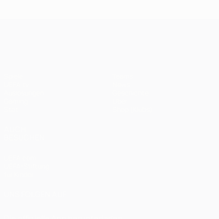
UEFA Champions League
Spiele
Teams
UEFA.tv
News
Auslosungen
Geschichte
Gaming
Über
Stat.
Shop (Klubs)
AUCH
BESUCHEN
UEFA.com
UEFA-Stiftung
für Kinder
UNS FOLGEN AUF
Die offizielle App herunterladen