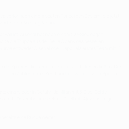
a verlor nach einem späten Tor bei den Baslern, die jetzt
am letzten Spieltag Steaua.
er Fall ist. Arsenal hat nach einem 2:0-Sieg gegen
olte die Truppe aus der Serie A dank des besseren
würde entweder Arsenal oder Napoli als erstes Team mit 12
 die Spanier, die damit erstmals Punkte liegen ließen. Die
ibt einen Zähler hinter Zenit und muss am letzten Spieltag
atz eins wieder in Gefahr, da Milan mit 3:0 bei Celtic
 am 11. Dezember im direkten Duell mit Ajax darum geht,
bereits eine Runde weiter.