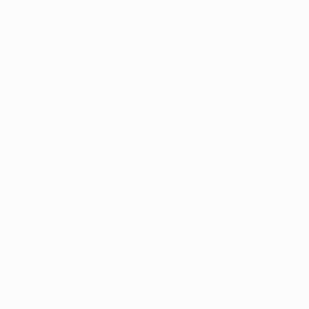
n der Gruppenphase der UEFA Champions League rehabilitiert u
nd da der FC Schalke 04 nicht gewinnen konnte.
och zu vergeben, wenn die Gruppen E-H am 11. Dezember abge
 de Madrid, FC Barcelona (dazu aus der Gruppe D der FC Bay
l 1893, FC Schalke 04, Arsenal FC, Borussia Dortmund, SSC Nap