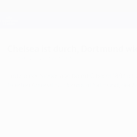
Direkt
zum
Hauptinhalt
Champions League Offiziell
Live-Ergebnisse &amp; Fantasy
UEFA Champions League
Chelsea ist durch, Dortmund wi
Dienstag, 26. November 2013
Trotz einer Niederlage beim FC Basel 1893 ist
feierten Arsenal FC, Borussia Dortmund, der A