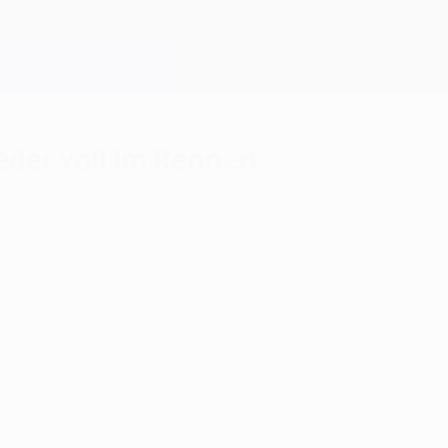
eder voll im Rennen
 Chelsea FC für das Achtelfinale der UEFA Champi
C Milan und AFC Ajax.