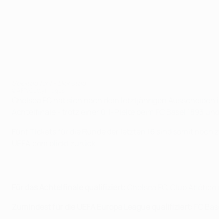
Spieltag fünf - Dienstag
©AFP/Getty Images
Chelsea FC hat sich nach dem letztjährigen Ausscheiden i
Achtelfinale - trotz einer 0:1-Pleite beim FC Basel 1893 u
Fünf Tickets für die Runde der letzten 16 sind somit n
UEFA.com blickt zurück.
Für das Achtelfinale qualifiziert:
Chelsea FC, Club Atlético
Zumindest für die UEFA Europa League qualifiziert:
FC Base