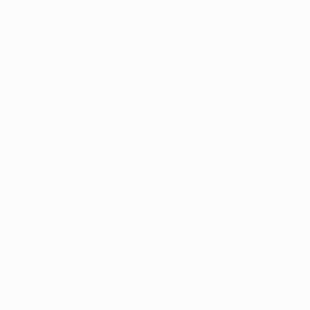
Bereits ausgeschieden:
FC Steaua Bucureşti, Olympique de 
In
Gruppe E
steht Chelsea im Achtelfinale, während Steaua,
einen Punkt Vorsprung auf Schalke haben, aber am 11. De
In der
Gruppe F
war zu Beginn der Partien noch keine Mannsc
Marseille drei Punkte Vorsprung auf Dortmund und Napoli. 
direkten Vergleichs. Sollten die Gunners in zwei Wochen i
Punkten aus diesem Wettbewerb ausscheiden.
Atlético hatte sich in
Gruppe G
bereits vor dem fünften Spi
Austria schoss beim 1:1 in Porto ihr erstes Tor in diesem 
bei Atlético gewinnen sowie darauf hoffen, dass Zenit nich
Barcelona stand vor dem Anpfiff in
Gruppe H
bereits sicher
gewann und nur noch einen Zähler hinter den Katalanen l
zumindest Platz zwei abzusichern.
Die Gruppen A-D werden am Mittwoch fortgesetzt, nur Tite
Gruppe E