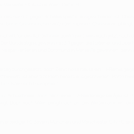
Marseille, FK Austria Wien, Celtic FC
 das nur 0:0 gegen Schalke spielte, ausgeschieden ist. Chelse
zember in Gelsenkirchen antreten müssen. Chelsea empfängt 
haft für das Achtelfinale qualifiziert, was auch jetzt noch d
Der Bundesligist gewann mit 3:1 gegen die Italiener und überh
n Neapel verlieren und Dortmund in Marseille gewinnen, dann 
eltag durchgesetzt, doch Zenit holte heute ein 1:1-Remis gegen
Wettbewerb, ist aber trotzdem bereits ausgeschieden. Porto ble
t in Österreich triumphiert.
 im Achtelfinale, doch nach einer 1:2-Niederlage bei Ajax ist Pl
iegt. Doch auch Milan bangt noch um das Weiterkommen, da es
lverteidiger FC Bayern München und Manchester City FC sind 