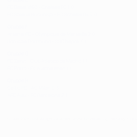
FC Basel 1893 - Chelsea FC 1:0
FC Steaua Bucureşti - FC Schalke 04 0:0
Gruppe F
Arsenal FC - Olympique de Marseille 2:0
Borussia Dortmund - SSC Napoli 3:1
Gruppe G
FC Zenit - Club Atlético de Madrid 1:1
FC Porto - FK Austria Wien 1:1
Gruppe H
Celtic FC - AC Milan 0:3
AFC Ajax - FC Barcelona 2:1
© 1998-2026 UEFA. All rights reserved.
Letzte Aktualisierung: Dienstag, 3. De