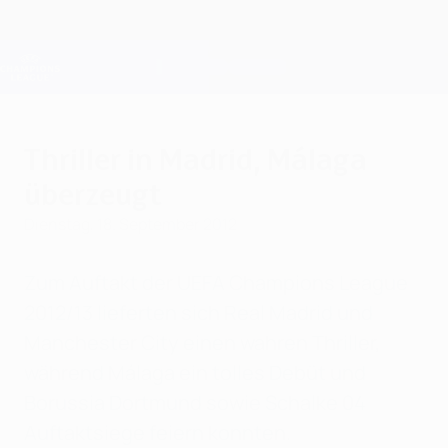
Direkt
zum
Hauptinhalt
Champions League Offiziell
Erhalten
Live-Ergebnisse &amp; Fantasy
UEFA Champions League
Thriller in Madrid, Málaga
überzeugt
Dienstag, 18. September 2012
Zum Auftakt der UEFA Champions League
2012/13 lieferten sich Real Madrid und
Manchester City einen wahren Thriller,
während Málaga ein tolles Debüt und
Borussia Dortmund sowie Schalke 04
Auftaktsiege feiern konnten.