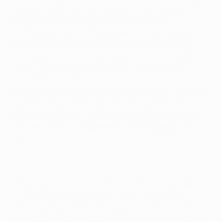
zu liegen. Dann kam es, wie es kommen musste: Edin
Džeko brachte die Gäste Mitte des zweiten
Durchgangs in Front. Kurz darauf traf Marcelo zum
Ausgleich, doch fünf Minuten vor dem Ende sorgte
Aleksandar Kolarov für die neuerliche Führung der
Engländer. Fast im Gegenzug war es dann jedoch
Karim Benzema, der zum 2:2 traf, ehe Cristiano
Ronaldo doch noch Reals Sieg sicherstellte. Im zweiten
Spiel der Gruppe D fiel ebenfalls ein später Treffer:
Robert Lewandowski schoss Borussia Dortmund drei
Minuten vor Schluss zu einem 1:0-Erfolg gegen AFC
Ajax.
Málaga spielt erst zum zweiten Mal im Europapokal und
erstmals in der Königsklasse, doch nach nur drei
Minuten gingen die Spanier gegen den FC Zenit St
Petersburg in Führung: Isco erzielte den ersten Treffer