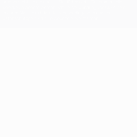
urheberrechtlich geschützt. Sie dürfen nicht für kommerzielle
Zwecke verwendet werden. Mit der Verwendung von UEFA.com
erklären Sie sich mit den Nutzungsbedingungen und der
Datenschutzpolitik für die Website einverstanden.