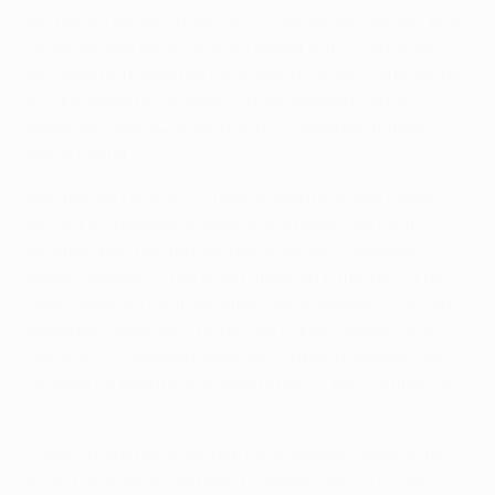
der neuen Saison in der UEFA Champions League, ehe
Javier Saviola zehn Minuten später auf 2:0 erhöhte.
Isco sorgte im zweiten Durchgang für den fulminanten
3:0-Endstand in Gruppe C. In der zweiten Partie
zwischen dem AC Milan und RSC Anderlecht fielen
keine Treffer.
Montpellier Hérault SC feierte ebenfalls sein Debüt in
der UEFA Champions League, und nach nur neun
Minuten brachte Younès Belhanda die Franzosen
gegen Arsenal FC mit einem frechen Elfmeter in Front.
Nach weiteren neun Minuten war Arsenals 2:1-Erfolg
besiegelt - dank der Treffer von Lukas Podolski und
Gervinho. Im zweiten Spiel der Gruppe B gewann der FC
Schalke 04 ebenfalls auswärts mit 2:1 bei Olympiacos
FC.
Zlatan Ibrahimović schrieb unterdessen Geschichte,
als er Paris Saint-Germain FC gegen den FC Dynamo