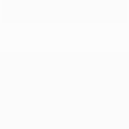
Ronaldo trifft ManCity ins Herz
UEFA Champions League
Spiele
Teams
UEFA.tv
News
Auslosungen
Geschichte
Gaming
Über
Stat.
Shop (Klubs)
AUCH
BESUCHEN