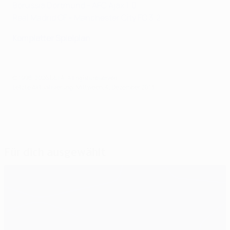
Borussia Dortmund - AFC Ajax 1:0
Real Madrid CF - Manchester City FC 3:2
Kompletter Spielplan
© 1998-2026 UEFA. All rights reserved.
Letzte Aktualisierung: Mittwoch, 4. Dezember 2013
Für dich ausgewählt