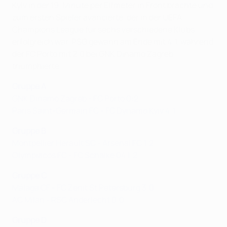
Kyiv in der 19. Minute per Elfmeter in Front brachte und
zum ersten Spieler avancierte, der in der UEFA
Champions League für sechs verschiedene Klubs
erfolgreich war. PSG gewann am Ende mit 4:1, während
der FC Porto mit 2:0 bei GNK Dinamo Zagreb
triumphierte.
Gruppe A
GNK Dinamo Zagreb - FC Porto 0:2
Paris Saint-Germain FC - FC Dynamo Kyiv 4:1
Gruppe B
Montpellier Hérault SC - Arsenal FC 1:2
Olympiacos FC - FC Schalke 04 1:2
Gruppe C
Málaga CF - FC Zenit St Petersburg 3:0
AC Milan - RSC Anderlecht 0:0
Gruppe D