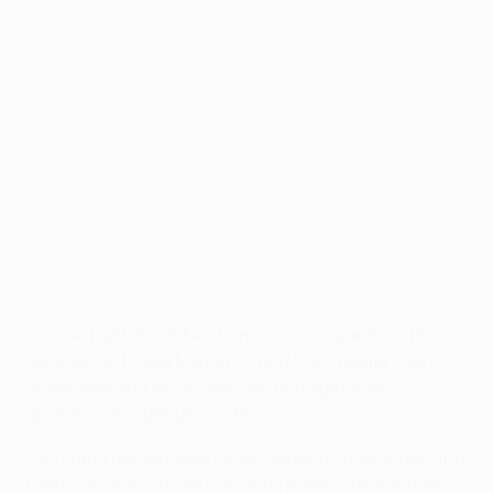
Spieltag 1 - Dienstag
©Getty Images
Zum Auftakt der UEFA Champions League 2012/13
lieferten sich Real Madrid FC und Manchester City FC
einen wahren Thriller, während Málaga CF ein
spektakuläres Debüt feierte.
City stand bei den Madrilenen gehörig unter Druck und
hatte viel Glück, nicht frühzeitig aussichtslos hinten