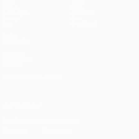
Spiele
Teams
UEFA.tv
News
Auslosungen
Geschichte
Gaming
Über
Stat.
Shop (Klubs)
AUCH
BESUCHEN
UEFA.com
UEFA-Stiftung
für Kinder
SPRACHE &AUML;NDERN
Deutsch
English
Français
Deutsch
Русский
Español
Italiano
Português
العربية
UNS FOLGEN AUF
Die offizielle App herunterladen