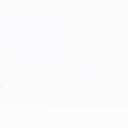
Direkt
zum
Hauptinhalt
Champions League Offiziell
Erhalten
Live-Ergebnisse &amp; Fantasy
UEFA Champions League
Daniel Yañez Spiele
DANIEL
YAÑEZ
Real Madrid
Spanien
Überblick
Statistiken