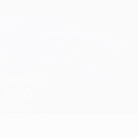
Direkt
zum
Hauptinhalt
Champions League Offiziell
Erhalten
Live-Ergebnisse &amp; Fantasy
UEFA Champions League
Maeson King
MAESON
KING
Tottenham
Überblick
Statistiken