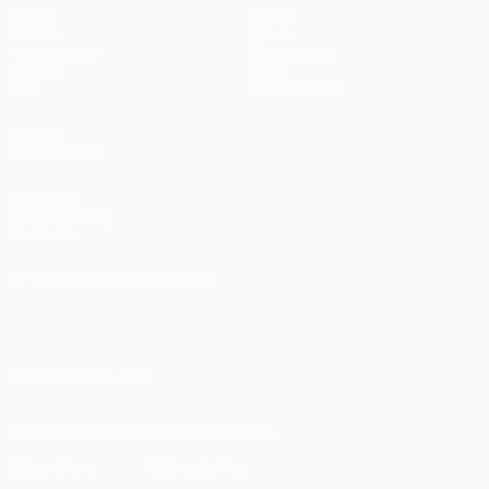
Spiele
Teams
UEFA.tv
News
Auslosungen
Geschichte
Gaming
Über
Stat.
Shop (Klubs)
AUCH
BESUCHEN
UEFA.com
UEFA-Stiftung
für Kinder
SPRACHE &AUML;NDERN
Deutsch
English
Français
Deutsch
Русский
Español
Italiano
Português
العربية
UNS FOLGEN AUF
Die offizielle App herunterladen