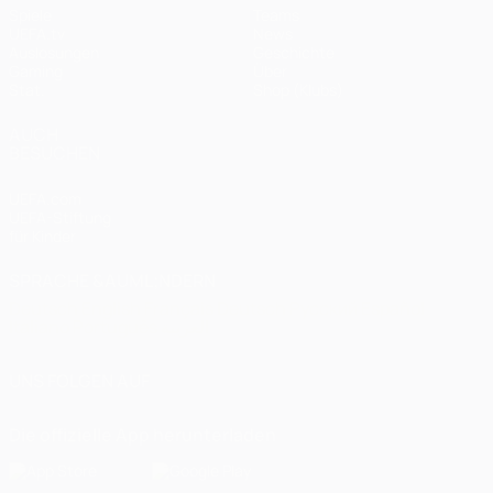
Spiele
Teams
UEFA.tv
News
Auslosungen
Geschichte
Gaming
Über
Stat.
Shop (Klubs)
AUCH
BESUCHEN
UEFA.com
UEFA-Stiftung
für Kinder
SPRACHE &AUML;NDERN
Deutsch
English
Français
Deutsch
Русский
Español
Italiano
Português
العربية
UNS FOLGEN AUF
Die offizielle App herunterladen