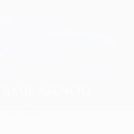
Direkt
zum
Hauptinhalt
Champions League Offiziell
Erhalten
Live-Ergebnisse &amp; Fantasy
UEFA Champions League
Raúl Asencio
RAÚL ASENCIO
Real Madrid
Spanien
Überblick
Statistiken