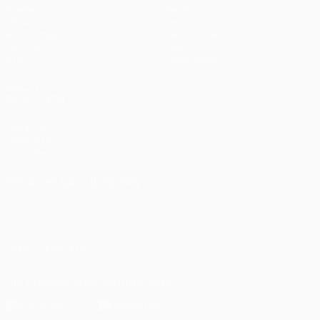
Spiele
Teams
UEFA.tv
News
Auslosungen
Geschichte
Gaming
Über
Stat.
Shop (Klubs)
AUCH
BESUCHEN
UEFA.com
UEFA-Stiftung
für Kinder
SPRACHE &AUML;NDERN
Deutsch
English
Français
Deutsch
Русский
Español
Italiano
Português
العربية
UNS FOLGEN AUF
Die offizielle App herunterladen