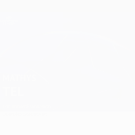
Direkt
zum
Hauptinhalt
Champions League Offiziell
Erhalten
Live-Ergebnisse &amp; Fantasy
UEFA Champions League
Mathys Tel
MATHYS
TEL
Tottenham
Frankreich
Überblick
Statistiken