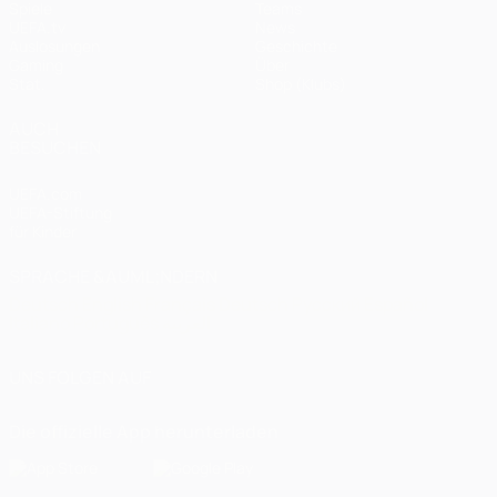
Spiele
Teams
UEFA.tv
News
Auslosungen
Geschichte
Gaming
Über
Stat.
Shop (Klubs)
AUCH
BESUCHEN
UEFA.com
UEFA-Stiftung
für Kinder
SPRACHE &AUML;NDERN
Deutsch
English
Français
Deutsch
Русский
Español
Italiano
Português
العربية
UNS FOLGEN AUF
Die offizielle App herunterladen