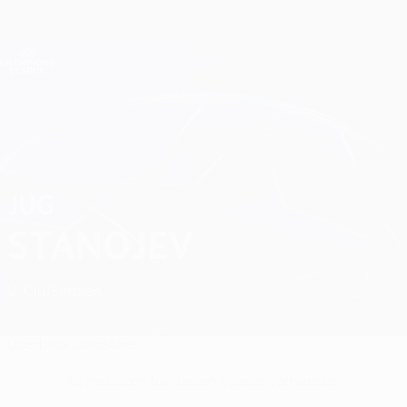
Direkt
zum
Hauptinhalt
Champions League Offiziell
Erhalten
Live-Ergebnisse &amp; Fantasy
UEFA Champions League
Jug Stanojev Statistiken
JUG
STANOJEV
U. Cluj
Serbien
Vergleichen
Überblick
Statistiken
Keine Daten für diesen Spieler vorhanden