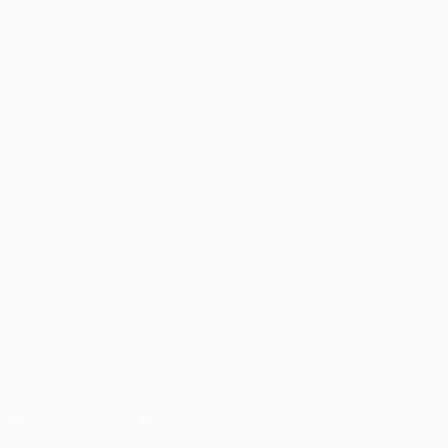
Spiele
Teams
UEFA.tv
News
Auslosungen
Geschichte
Gaming
Über
Stat.
Shop (Klubs)
AUCH
BESUCHEN
UEFA.com
UEFA-Stiftung
für Kinder
SPRACHE &AUML;NDERN
Deutsch
English
Français
Deutsch
Русский
Español
Italiano
Português
العربية
UNS FOLGEN AUF
Die offizielle App herunterladen