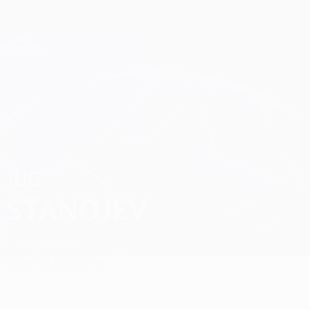
Direkt
zum
Hauptinhalt
Champions League Offiziell
Erhalten
Live-Ergebnisse &amp; Fantasy
UEFA Champions League
Jug Stanojev Spiele
JUG
STANOJEV
U. Cluj
Serbien
Überblick
Statistiken