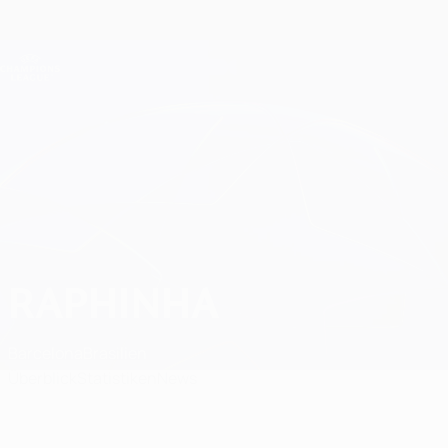
Direkt
zum
Hauptinhalt
Champions League Offiziell
Erhalten
Live-Ergebnisse &amp; Fantasy
UEFA Champions League
Raphinha
RAPHINHA
Barcelona
Brasilien
Überblick
Statistiken
News