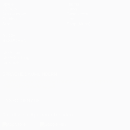
Spiele
Teams
UEFA.tv
News
Auslosungen
Geschichte
Gaming
Über
Stat.
Shop (Klubs)
AUCH
BESUCHEN
UEFA.com
UEFA-Stiftung
für Kinder
SPRACHE &AUML;NDERN
Deutsch
English
Français
Deutsch
Русский
Español
Italiano
Português
العربية
UNS FOLGEN AUF
Die offizielle App herunterladen