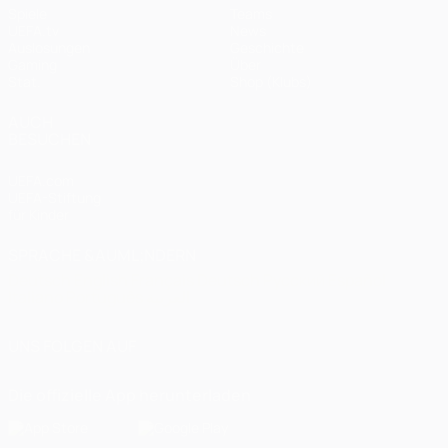
Spiele
Teams
UEFA.tv
News
Auslosungen
Geschichte
Gaming
Über
Stat.
Shop (Klubs)
AUCH
BESUCHEN
UEFA.com
UEFA-Stiftung
für Kinder
SPRACHE &AUML;NDERN
Deutsch
English
Français
Deutsch
Русский
Español
Italiano
Português
العربية
UNS FOLGEN AUF
Die offizielle App herunterladen