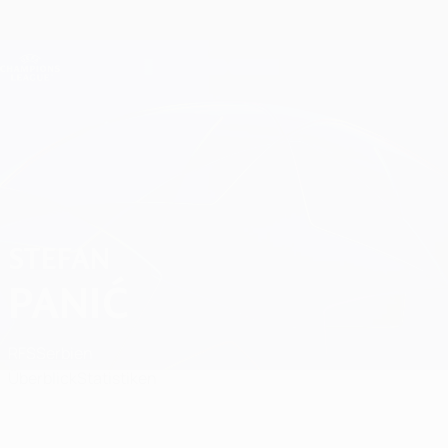
Direkt
zum
Hauptinhalt
Champions League Offiziell
Erhalten
Live-Ergebnisse &amp; Fantasy
UEFA Champions League
Stefan Panić
STEFAN
PANIĆ
RFS
Serbien
Überblick
Statistiken