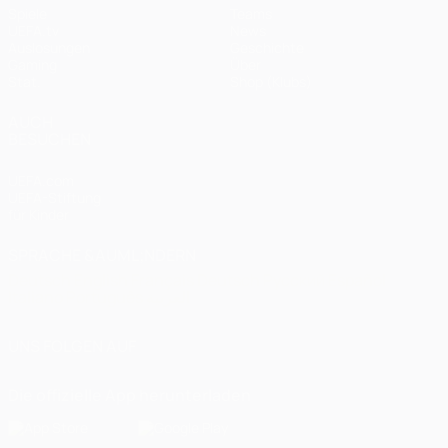
Spiele
Teams
UEFA.tv
News
Auslosungen
Geschichte
Gaming
Über
Stat.
Shop (Klubs)
AUCH
BESUCHEN
UEFA.com
UEFA-Stiftung
für Kinder
SPRACHE &AUML;NDERN
Deutsch
English
Français
Deutsch
Русский
Español
Italiano
Português
العربية
UNS FOLGEN AUF
Die offizielle App herunterladen