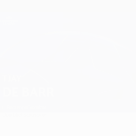
Direkt
zum
Hauptinhalt
Champions League Offiziell
Erhalten
Live-Ergebnisse &amp; Fantasy
UEFA Champions League
Tjay De Barr
TJAY
DE BARR
L. Red Imps
Gibraltar
Überblick
Statistiken