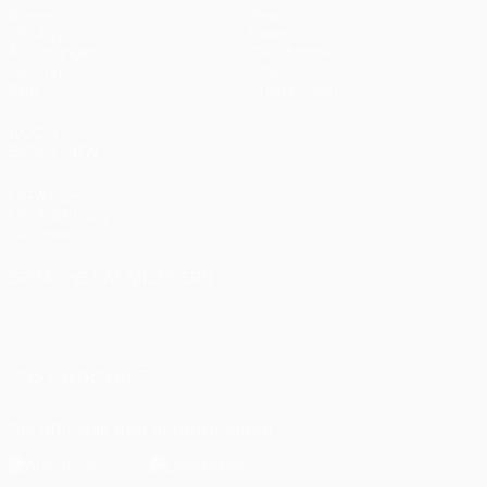
Spiele
Teams
UEFA.tv
News
Auslosungen
Geschichte
Gaming
Über
Stat.
Shop (Klubs)
AUCH
BESUCHEN
UEFA.com
UEFA-Stiftung
für Kinder
SPRACHE &AUML;NDERN
Deutsch
English
Français
Deutsch
Русский
Español
Italiano
Português
العربية
UNS FOLGEN AUF
Die offizielle App herunterladen