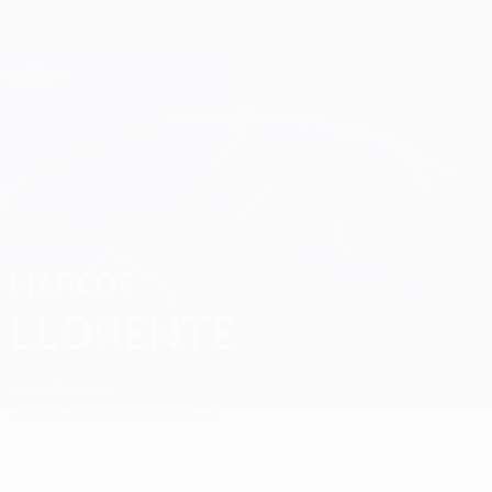
Direkt
zum
Hauptinhalt
Champions League Offiziell
Erhalten
Live-Ergebnisse &amp; Fantasy
UEFA Champions League
Marcos Llorente
MARCOS
LLORENTE
Atleti
Spanien
Überblick
Statistiken
News