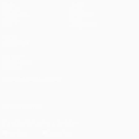
Spiele
Teams
UEFA.tv
News
Auslosungen
Geschichte
Gaming
Über
Stat.
Shop (Klubs)
AUCH
BESUCHEN
UEFA.com
UEFA-Stiftung
für Kinder
SPRACHE &AUML;NDERN
Deutsch
English
Français
Deutsch
Русский
Español
Italiano
Português
العربية
UNS FOLGEN AUF
Die offizielle App herunterladen