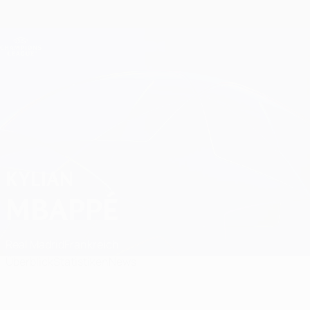
Direkt
zum
Hauptinhalt
Champions League Offiziell
Erhalten
Live-Ergebnisse &amp; Fantasy
UEFA Champions League
Kylian Mbappé
KYLIAN
MBAPPÉ
Real Madrid
Frankreich
Überblick
Statistiken
News