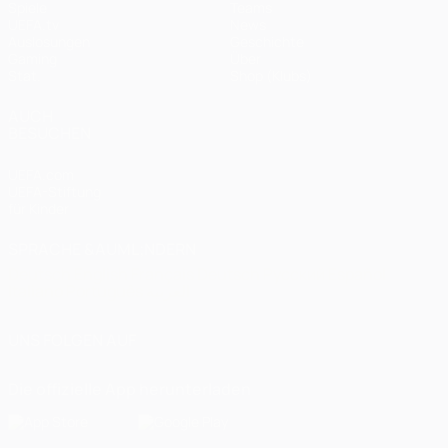
Spiele
Teams
UEFA.tv
News
Auslosungen
Geschichte
Gaming
Über
Stat.
Shop (Klubs)
AUCH
BESUCHEN
UEFA.com
UEFA-Stiftung
für Kinder
SPRACHE &AUML;NDERN
Deutsch
English
Français
Deutsch
Русский
Español
Italiano
Português
العربية
UNS FOLGEN AUF
Die offizielle App herunterladen