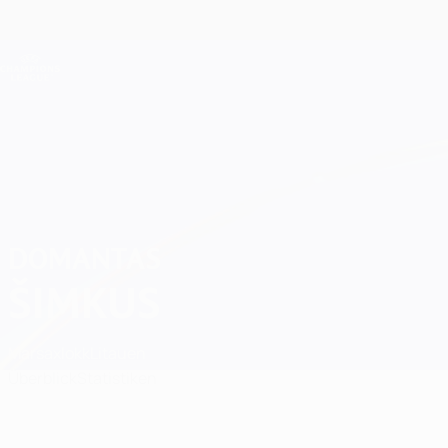
Direkt
zum
Hauptinhalt
Champions League Offiziell
Live-Ergebnisse &amp; Fantasy
UEFA Champions League
Domantas Šimkus
DOMANTAS
ŠIMKUS
Marsaxlokk
Litauen
Überblick
Statistiken