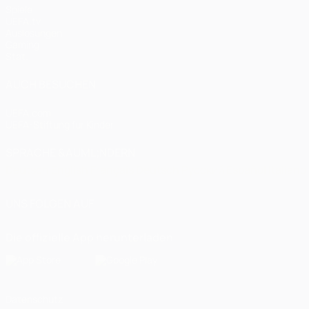
Spiele
UEFA.tv
Auslosungen
Gaming
Stat.
AUCH BESUCHEN
UEFA.com
UEFA-Stiftung für Kinder
SPRACHE &AUML;NDERN
Deutsch
English
Français
Deutsch
Русский
Español
Italiano
UNS FOLGEN AUF
Die offizielle App herunterladen
Datenschutz