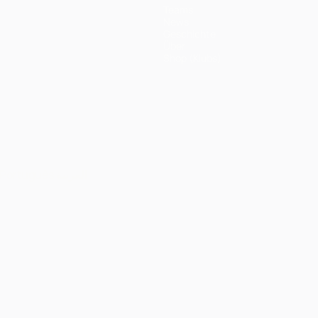
Teams
News
Geschichte
Über
Shop (Klubs)
Português
العربية