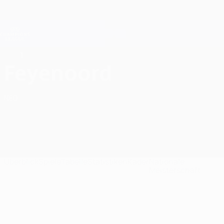
Direkt
zum
Hauptinhalt
Champions League Offiziell
Erhalten
Live-Ergebnisse &amp; Fantasy
UEFA Champions League
1
Feyenoord Ligatabelle UEFA Champions League 2026/27
Feyenoord
NED
Überblick
Spiele
Tabelle
Statistiken
Kader
Nationale
Meisterschaft