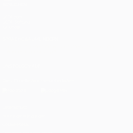
BESUCHEN
UEFA.com
UEFA-Stiftung
für Kinder
SPRACHE &AUML;NDERN
Deutsch
English
Français
Deutsch
Русский
Español
Italiano
Português
العربية
UNS FOLGEN AUF
Die offizielle App herunterladen
Datenschutz
Nutzungsbedingungen
Cookie-Politik
Datenschutzeinstellungen