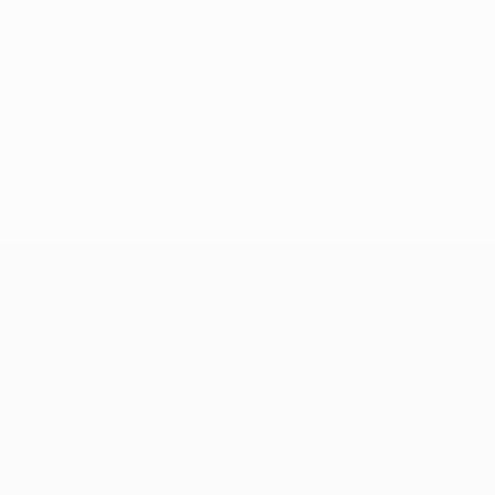
UEFA Champions League
Spiele
Teams
UEFA.tv
News
Auslosungen
Geschichte
Gaming
Über
Stat.
Shop (Klubs)
AUCH