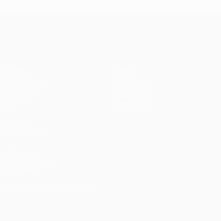
UEFA Champions League
Spiele
Teams
UEFA.tv
News
Auslosungen
Geschichte
Gaming
Über
Stat.
Shop (Klubs)
AUCH
BESUCHEN
UEFA.com
UEFA-Stiftung
für Kinder
SPRACHE &AUML;NDERN
Deutsch
English
Français
Deutsch
Русский
Español
Italiano
Português
العربية