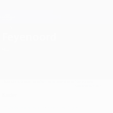
Direkt
zum
Hauptinhalt
Champions League Offiziell
Erhalten
Live-Ergebnisse &amp; Fantasy
UEFA Champions League
1
Feyenoord Kader UEFA Champions League 2026/27
Feyenoord
NED
Überblick
Spiele
Tabelle
Statistiken
Kader
Nationale
Meisterschaft
Kader
Offizielle Spielerliste noch nicht verfügbar