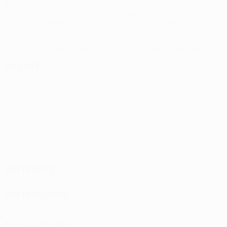
3
4
Tore
Gegentore
1,5 im Schnitt pro Spiel
2 im Schnitt pro Spiel
9
1
Gelbe Karten
Rote Karten
4,5 im Schnitt pro Spiel
0,5 im Schnitt pro Spiel
Angriff
Verteilung
Verteidigung
Torwartspiel