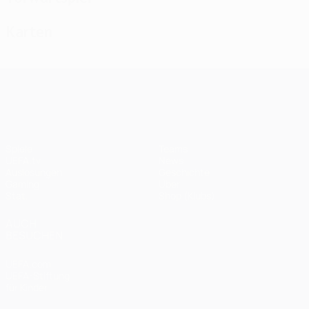
Karten
UEFA Champions League
Spiele
Teams
UEFA.tv
News
Auslosungen
Geschichte
Gaming
Über
Stat.
Shop (Klubs)
AUCH
BESUCHEN
UEFA.com
UEFA-Stiftung
für Kinder