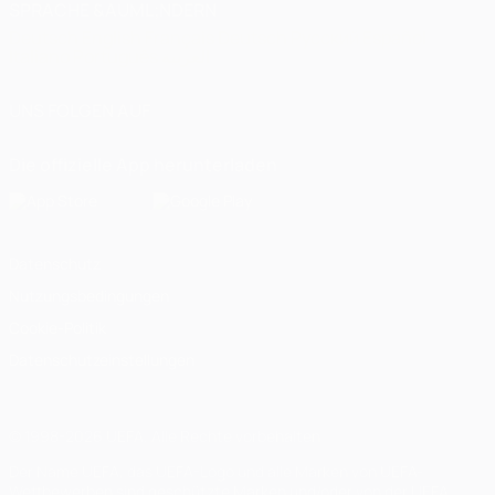
SPRACHE &AUML;NDERN
Deutsch
English
Français
Deutsch
Русский
Español
Italiano
Português
العربية
UNS FOLGEN AUF
Die offizielle App herunterladen
Datenschutz
Nutzungsbedingungen
Cookie-Politik
Datenschutzeinstellungen
© 1998-2026 UEFA. Alle Rechte vorbehalten
Der Name UEFA, das UEFA-Logo und alle Marken von UEFA-
Wettbewerben sind geschützte Marken und/oder von der UEFA