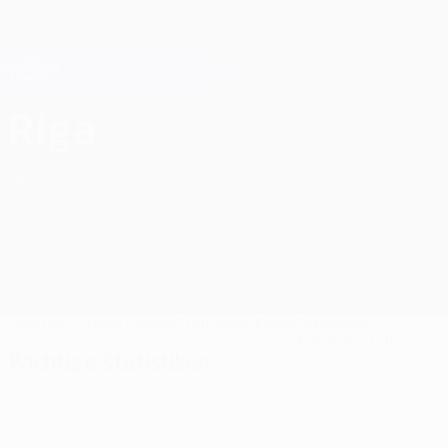
Direkt
zum
Hauptinhalt
Champions League Offiziell
Erhalten
Live-Ergebnisse &amp; Fantasy
UEFA Champions League
Riga FC Statistiken UEFA Champions League 2026/27
Riga
LVA
Überblick
Spiele
Tabelle
Statistiken
Kader
Nationale
Meisterschaft
Wichtige Statistiken