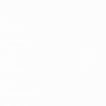
Über
Wettbewerbe
Nachhaltigkeit
ENTDECKE
MEHR
UEFA.tv
MyUEFA
Spielkalender
UC3
Rangliste
Tickets/Hospitality
Store für UEFA-