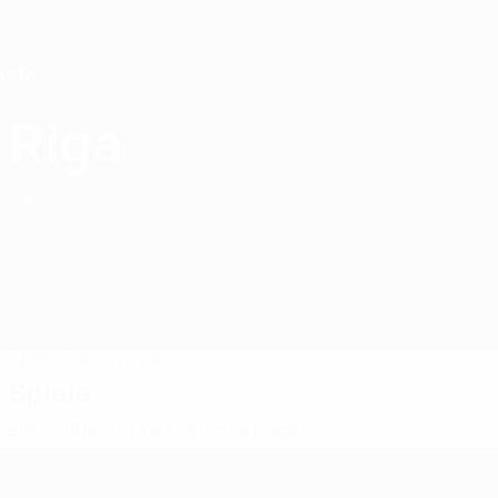
Direkt
zum
Hauptinhalt
Home
Riga
Riga FC
LVA
Spiele
Tabellen
Kader
Spiele
Erste lettische Liga
Lettischer Pokal