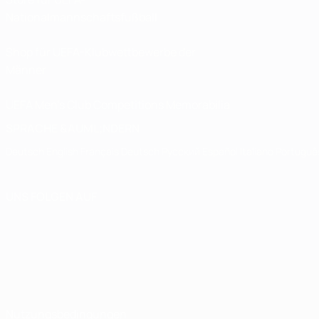
Nationalmannschaftsfußball
Shop für UEFA-Klubwettbewerbe der
Männer
UEFA Men's Club Competitions Memorabilia
SPRACHE &AUML;NDERN
Deutsch
English
Français
Deutsch
Русский
Español
Italiano
Portuguê
UNS FOLGEN AUF
Nutzungsbedingungen