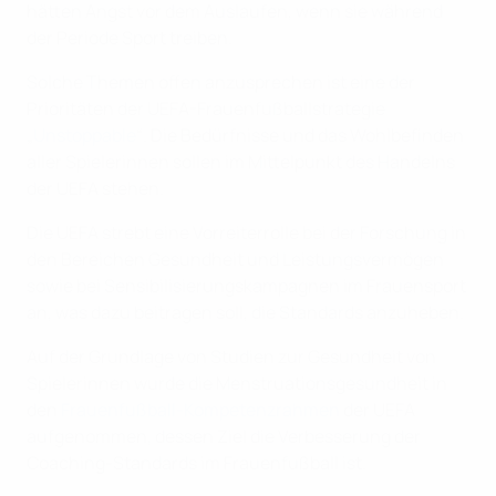
hätten Angst vor dem Auslaufen, wenn sie während
der Periode Sport treiben.
Solche Themen offen anzusprechen ist eine der
Prioritäten der UEFA-Frauenfußballstrategie
„
Unstoppable
“. Die Bedürfnisse und das Wohlbefinden
aller Spielerinnen sollen im Mittelpunkt des Handelns
der UEFA stehen.
Die UEFA strebt eine Vorreiterrolle bei der Forschung in
den Bereichen Gesundheit und Leistungsvermögen
sowie bei Sensibilisierungskampagnen im Frauensport
an, was dazu beitragen soll, die Standards anzuheben.
Auf der Grundlage von Studien zur Gesundheit von
Spielerinnen wurde die Menstruationsgesundheit in
den
Frauenfußball-Kompetenzrahmen
der UEFA
aufgenommen, dessen Ziel die Verbesserung der
Coaching-Standards im Frauenfußball ist.