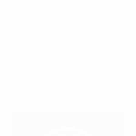
Menstrual Awareness in Sports“ der adidas-
Academy Breaking Barriers.
In diesem Modul geht es darum, den
Menstruationszyklus zu verstehen und korrekt
aufzuzeichnen, Vorurteile zu überwinden, ein
sicheres Umfeld im Sport zu schaffen sowie
darum, wie in verschiedenen Sportarten und
Kulturen mit der Menstruation umgegangen wird.
Der Workshop bot auch Informationen darüber,
was die UEFA für die Menstruationsgesundheit
unternimmt und wie Mitarbeitende sich daran
beteiligen können.