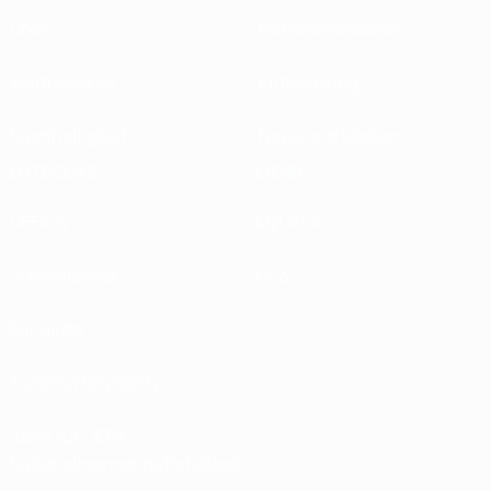
Über
Nationalverbände
Wettbewerbe
Entwicklung
Nachhaltigkeit
News und Medien
ENTDECKE
MEHR
UEFA.tv
MyUEFA
Spielkalender
UC3
Rangliste
Tickets/Hospitality
Store für UEFA-
Nationalmannschaftsfußball