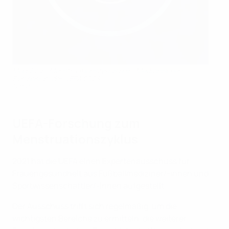
Modul zum Menstruationszyklus beim Medizinischen
Symposium der UEFA 2023.
Getty Images
UEFA-Forschung zum
Menstruationszyklus
2021 hat die UEFA einen Expertenausschuss für
Frauengesundheit aus Fußballmediziner/-innen und
Sportwissenschaftler/-innen aufgestellt.
Der Ausschuss trifft sich regelmäßig, um die
wichtigsten Bereiche zu ermitteln, die weiterer