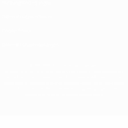
Nutzungsbedingungen
Datenschutzrichtlinien
Cookie-Politik
Datenschutzeinstellungen
© 1998-2026 UEFA. Alle Rechte vorbehalten
Der Name UEFA, das UEFA-Logo und alle Marken von UEFA-Wettbewerben sind
geschützte Marken und/oder von der UEFA urheberrechtlich geschützt. Sie
dürfen nicht für kommerzielle Zwecke verwendet werden. Mit der Verwendung
von UEFA.com erklären Sie sich mit den Nutzungsbedingungen und der
Datenschutzpolitik für die Website einverstanden.