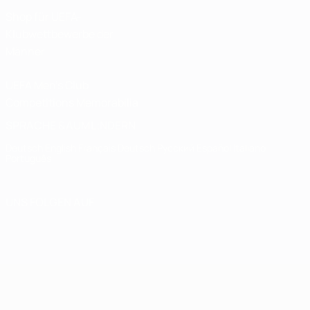
Shop für UEFA-
Klubwettbewerbe der
Männer
UEFA Men's Club
Competitions Memorabilia
SPRACHE &AUML;NDERN
Deutsch
English
Français
Deutsch
Русский
Español
Italiano
Português
UNS FOLGEN AUF