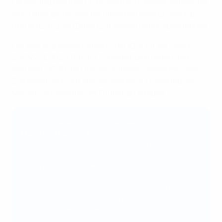
Forschung bedürfen. Eine eklatante Wissenslücke, die
sich dabei zeigte, war die uneinheitliche Erfassung
und Nutzung von Daten zur Menstruationsgesundheit.
Um dies anzugehen, stellte die UEFA für die Saison
2023/24 EUR 20 000 für Forschungsarbeiten und
weitere EUR 20 000 für die laufende Saison mit dem
Ziel bereit, sich auf eine einheitliche Erfassung von
Menstruationsdaten im Fußball zu einigen.
Sensibilisierungsworkshop zum
Menstruationszyklus
Adidas organisierte in Zusammenarbeit mit
Well
HQ
am 21. Januar einen Workshop für
Mitarbeitende am UEFA-Sitz.
Der Workshop war die Weiterführung des Online-
Moduls zur Sensibilisierung für die Menstruation
im Sport „It’s Time to Talk. Period: Advancing