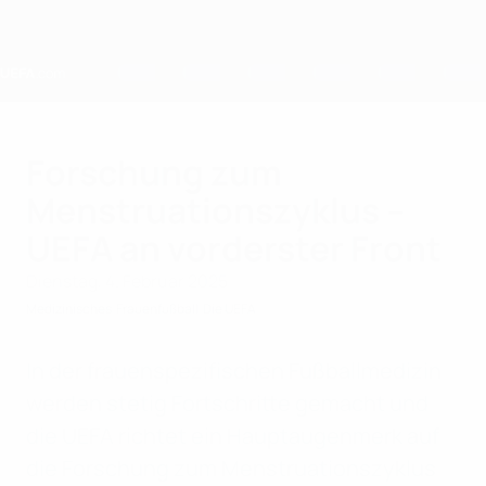
Direkt
zum
Hauptinhalt
Home
Forschung zum
Menstruationszyklus –
UEFA an vorderster Front
Dienstag, 4. Februar 2025
Medizinisches
Frauenfußball
Die UEFA
In der frauenspezifischen Fußballmedizin
werden stetig Fortschritte gemacht und
die UEFA richtet ein Hauptaugenmerk auf
die Forschung zum Menstruationszyklus