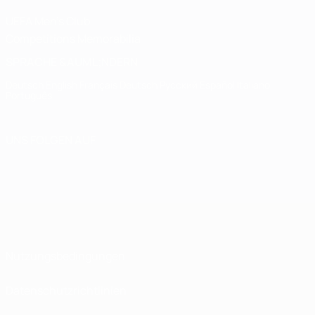
UEFA Men's Club
Competitions Memorabilia
SPRACHE &AUML;NDERN
Deutsch
English
Français
Deutsch
Русский
Español
Italiano
Português
UNS FOLGEN AUF
Nutzungsbedingungen
Datenschutzrichtlinien