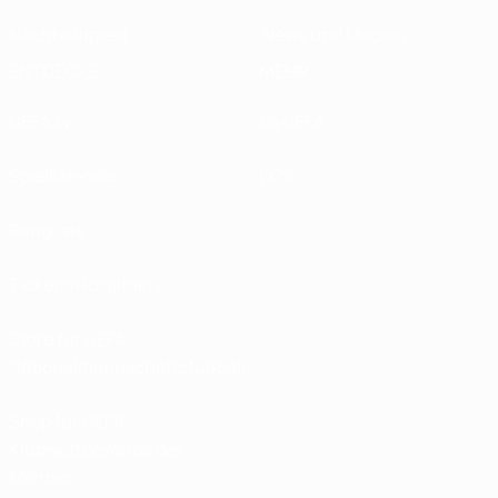
Nachhaltigkeit
News und Medien
ENTDECKE
MEHR
UEFA.tv
MyUEFA
Spielkalender
UC3
Rangliste
Tickets/Hospitality
Store für UEFA-
Nationalmannschaftsfußball
Shop für UEFA-
Klubwettbewerbe der
Männer