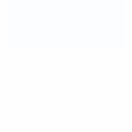
attraktivste Frauensport sein, mit
rekordverdächtigen UEFA-Wettbewerben;
für seine Werte, Kultur und eigene Geschichte
gefeiert werden, der für alle einen Platz bietet.
Unstoppable: UEFA-Frauenfußball-Strategie 2024-2030