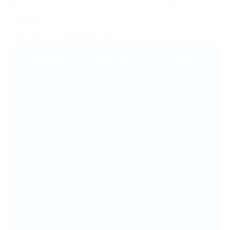
anhand von acht strategischen Prioritäten erreicht
werden.
Gesamte Strategie abrufen
Unstoppable: vier langfristige Ziele bis 2030
In den nächsten sechs Jahren soll der
Frauenfußball:
anhand von Entwicklungsmöglichkeiten für
Spielerinnen, Coaches und Referees sowie
durch Möglichkeiten im Breitenfußball die am
meisten praktizierte Sportart für Frauen und
Mädchen in allen europäischen Ländern sein;
­­in Europa die Heimat der weltbesten
Spielerinnen, mit sechs reinen Profiligen und 5
000 reinen Profispielerinnen, sein;
der nachhaltigste und für Investitionen