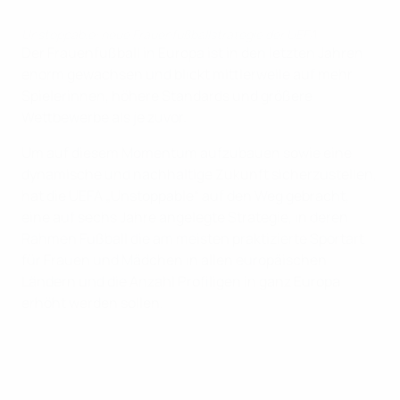
Unstoppable: neue Frauenfußballstrategie der UEFA
Der Frauenfußball in Europa ist in den letzten Jahren
enorm gewachsen und blickt mittlerweile auf mehr
Spielerinnen, höhere Standards und größere
Wettbewerbe als je zuvor.
Um auf diesem Momentum aufzubauen sowie eine
dynamische und nachhaltige Zukunft sicherzustellen,
hat die UEFA „Unstoppable“ auf den Weg gebracht,
eine auf sechs Jahre angelegte Strategie, in deren
Rahmen Fußball die am meisten praktizierte Sportart
für Frauen und Mädchen in allen europäischen
Ländern und die Anzahl Profiligen in ganz Europa
erhöht werden sollen.