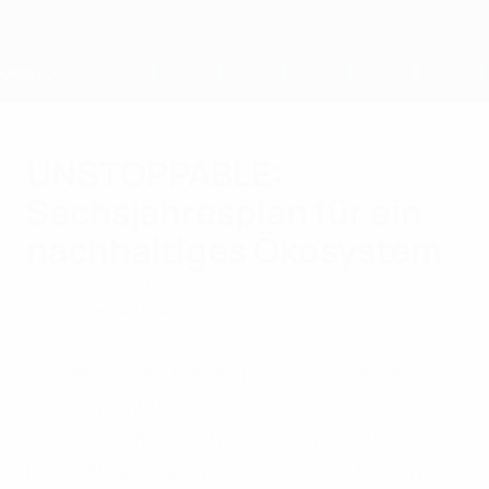
Direkt
zum
Hauptinhalt
Home
UNSTOPPABLE:
Sechsjahresplan für ein
nachhaltiges Ökosystem
Mittwoch, 30. Oktober 2024
Frauenfußball
Die UEFA
Entwicklung
Mit der neuen Frauenfußballstrategie
werden ambitionierte Ziele gesetzt, die es
der UEFA ermöglichen, den Frauenfußball
bis 2030 auf eine neue Ebene zu heben.