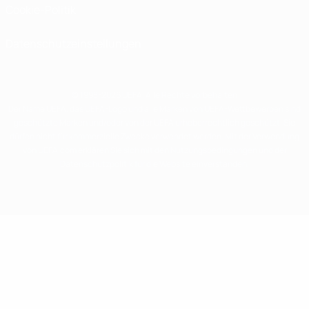
Cookie-Politik
Datenschutzeinstellungen
© 1998-2026 UEFA. Alle Rechte vorbehalten
Der Name UEFA, das UEFA-Logo und alle Marken von UEFA-Wettbewerben sind
geschützte Marken und/oder von der UEFA urheberrechtlich geschützt. Sie
dürfen nicht für kommerzielle Zwecke verwendet werden. Mit der Verwendung
von UEFA.com erklären Sie sich mit den Nutzungsbedingungen und der
Datenschutzpolitik für die Website einverstanden.