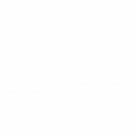
sollen inspirierende neue Entwicklungsmöglichkeiten
für aktuelle und künftige Spielerinnen geschaffen
werden.
Eine bedeutende Rolle spielt dabei der Aufbau einer
starken und nachhaltigen Infrastruktur zur
Unterstützung von Vereinen, Trainerinnen,
Schiedsrichterinnen und Volunteers im Land.
Zur NSBiH-Strategie (auf Englisch)
Förderung des Frauenfußballs in Bosnien-
Herzegowina
Das Dokument umfasst sieben strategische Säulen:
Teilnehmerzahlen, Talentförderung und
Nationalteams, Vereins- und Wettbewerbsstrukturen,
Ausbildung und Personalentwicklung, Infrastruktur,
organisatorische Entwicklung sowie Marketing und