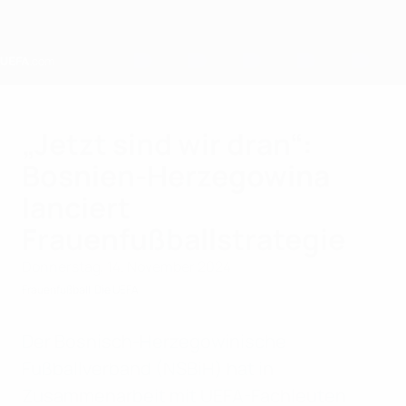
Direkt
zum
Hauptinhalt
Home
„Jetzt sind wir dran“:
Bosnien-Herzegowina
lanciert
Frauenfußballstrategie
Donnerstag, 14. November 2024
Frauenfußball
Die UEFA
Der Bosnisch-Herzegowinische
Fußballverband (NSBiH) hat in
Zusammenarbeit mit UEFA-Fachleuten