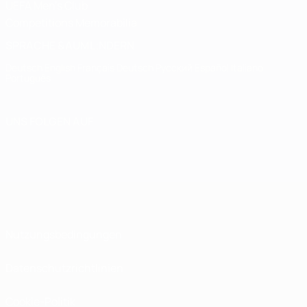
UEFA Men's Club
Competitions Memorabilia
SPRACHE &AUML;NDERN
Deutsch
English
Français
Deutsch
Русский
Español
Italiano
Português
UNS FOLGEN AUF
Nutzungsbedingungen
Datenschutzrichtlinien
Cookie-Politik