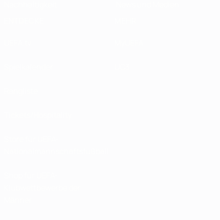
Nachhaltigkeit
News und Medien
ENTDECKE
MEHR
UEFA.tv
MyUEFA
Spielkalender
UC3
Rangliste
Tickets/Hospitality
Store für UEFA-
Nationalmannschaftsfußball
Shop für UEFA-
Klubwettbewerbe der
Männer