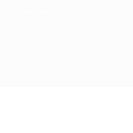
Datenschutzeinstellungen
© 1998-2026 UEFA. Alle Rechte vorbehalten
Der Name UEFA, das UEFA-Logo und alle Marken von UEFA-Wettbewerben sind
geschützte Marken und/oder von der UEFA urheberrechtlich geschützt. Sie
dürfen nicht für kommerzielle Zwecke verwendet werden. Mit der Verwendung
von UEFA.com erklären Sie sich mit den Nutzungsbedingungen und der
Datenschutzpolitik für die Website einverstanden.