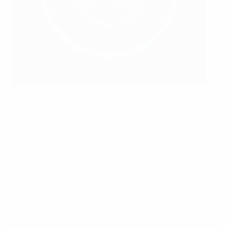
Die bosnisch-herzegowinische Frauennationalelf vor ihrem
Playoff-Spiel zur UEFA Women’s EURO 2025 gegen Serbien.
Getty Images
Weitere strategische Ziele sind die Nutzung des
NSBiH-Klublizenzierungsverfahrens zur Entwicklung
des Frauenfußballs und zur Erhöhung der Anzahl
Mitarbeitenden im Frauenfußball im Verband.
Zudem soll ein inklusives Umfeld für Trainerinnen auf
allen Stufen geschaffen und die Zahl der lizenzierten
Trainerinnen und Schiedsrichterinnen erhöht werden.