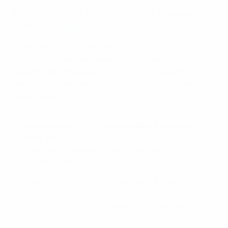
Frauenfußballstrategien ins Leben gerufen, darunter
NSBiH für die Entwicklung des
Italien, Schottland, Albanien, Finnland, Armenien,
Frauenfußballs
Georgien und
Liechtenstein
.
„Jetzt sind wir dran“ fällt zeitlich mit der
Veröffentlichung der neuen, ambitionierten UEFA-
Frauenfußballstrategie
„Unstoppable“
zusammen, mit
der die UEFA den Frauenfußball bis 2030 auf eine neue
Ebene heben möchte.
Unstoppable: UEFA-Frauenfußballstrategie
2024-30
In den nächsten sechs Jahren soll der
Frauenfußball:
anhand von Entwicklungsmöglichkeiten für
Spielerinnen, Coaches und Referees sowie
durch Möglichkeiten im Breitenfußball die am
meisten praktizierte Sportart für Frauen und