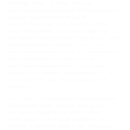
eingeführt. Im Mai 2010 erließ das UEFA-
Exekutivkomitee das Reglement zur Klublizenzierung
und zum Finanziellen Fairplay, das den
Entscheidungsträgern im europäischen Fußball
Unterstützung bieten soll. Die Maßnahmen zum
finanziellen Fairplay werden innerhalb von drei Jahren
eingeführt und treten mit dem 2012 und 2013
endenden Berichtszeitraum in Kraft. Zum ersten Mal
gemäß der Regularien beurteilt werden die
Geschäftsberichte der Saison 2013/14. Ab jetzt
überwacht der Klubfinanz-Kontrollausschuss zum
ersten Mal alle Transfers und Ausgaben für
Mitarbeiter.
UEFA-General-Sekretär Gianni Infantino betonte die
Notwendigkeit solcher Schritte. "Wir brauchen
finanzielles Fairplay für den Fußball", sagte er
gegenüber UEFA.com auf dem Medientag. " Wir
brauchen finanzielles Fairplay für die Fans, für die