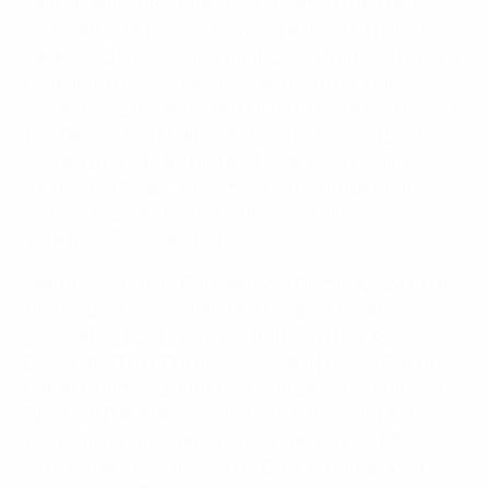
Fairplay entwickelt haben, sie zusammen mit den
Klubs auf verantwortliche Weise entwickelt haben",
sagte er. "Die Regeln des Finanziellen Fairplays bringen
niemanden um, sie beschneiden nicht die Klubs,
sondern es gibt sie, um den Klubs zu helfen, sie helfen
den Fans, sie sind dafür da, um ein gutes und positives
Umfeld zu schaffen. Und die Tatsache, dass all die
Klubs diese Regeln einstimmig unterstützen, hat
wirklich gezeigt, dass die Klubs reif und
verantwortungsbewusst sind."
Jean-Michel Aulas, Präsident von Olympique Lyonnais
und Mitglied des Vorstand der European Club
Association (ECA), verbreitete in Nyon eine positive
Botschaft. "Die UEFA und [Präsident] Michel Platini
haben eine mutige Entscheidung getroffen und eine
Spirale in Frage gestellt, die nicht gut für die Ökonomie
des Fußballs ist", sagte er. "Alle Klubs und die ECA
stimmen den Modalitäten zu. Es ist ein langer Weg,