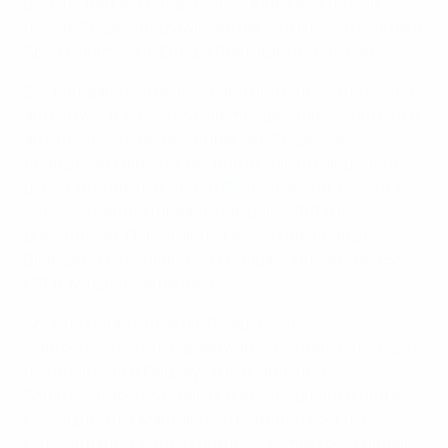
Bereitschaft der europäischen Klubs begrüßt, an
diesem Prozess mitzuwirken, der dazu dienen soll, dem
Sport Nummer 1 in Europa Stabilität zu verleihen.
Der europäische Dachverband und Klubvertreter sind
am Mittwoch in Nyon zusammengekommen, um einen
ausführlichen Überblick über den Prozess des
finanziellen Fairplays, der nun in vollem Gang ist, zu
geben, und um den vierten
Benchmarking-Bericht zur
Klublizenzierung
für das Finanzjahr 2010 zu
präsentieren. Dabei handelt es sich um finanzielle
Bilanzen von mehr als 650 Erstliga-Klubs aus den 53
UEFA-Mitgliedsverbänden.
Am Aktionstag wurde die Gelegenheit
wahrgenommen, die gegenwärtige Situation bezüglich
des finanziellen Fairplays zu erklären und
Schlüsselfragen zu stellen, die die Regularien und die
Umsetzung der Maßnahmen betreffen oder die
Unterstützung, die die Führungsgremien des Fußballs