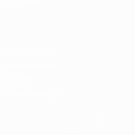
UNS FOLGEN AUF
Nutzungsbedingungen
Datenschutzrichtlinien
Cookie-Politik
Datenschutzeinstellungen
© 1998-2026 UEFA. Alle Rechte vorbehalten
Der Name UEFA, das UEFA-Logo und alle Marken von UEFA-Wettbewerben sind
geschützte Marken und/oder von der UEFA urheberrechtlich geschützt. Sie