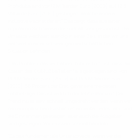
Profiklubs sind von12 Milliarden Euro [2009] auf 12,8
Milliarde Euro [2010] gestiegen. Welche andere
Industrie wächst derart? Das zeigt, dass aus einer
populären Sichtweise der Fußball sehr gesund ist. Die
Umsätze wachsen ständig in einer Zeit, in der wir uns
weltweit in einer schwierigen wirtschaftlichen
Situation befinden."
"Das Problem, das wir haben", fuhr er fort, "ist, dass die
Kosten des Klubfußball ebenfalls gestiegen sind, von
13,3 Milliarden Euro [2009] auf 14,4 Milliarden Euro
[2010]. 56 Prozent der Erstligavereine meldeten
Fehlbeträge. Das ist wirklich der letzte Weckruf. Der
Trend muss sehr schnell umgedreht werden, wenn wir
den europäischen Fußball retten wolle. Jedes Jahr sind
die Einnahmen gestiegen, aber auch die Ausgaben
sind gestiegen. Wir müssen schnell handeln."
"Es gibt fundamentale Unterschiede, wenn wir die