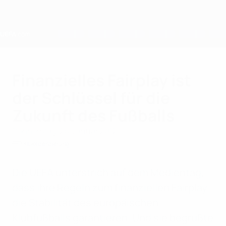
Direkt
zum
Hauptinhalt
Home
Finanzielles Fairplay ist
der Schlüssel für die
Zukunft des Fußballs
Donnerstag, 26. Januar 2012
FFP
Klublizenzierung
Die UEFA unterstrich auf dem Medientag,
dass ihre Regeln zum finanziellen Fairplay
die Stabilität des europäischen
Klubfußballs garantieren. Und sie begrüßte