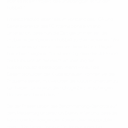
aber es ist ein Projekt, das unabdingbar ist für den
Fußball."
Ernesto Paolillo, ebenfalls im Vorstand des ECA und
Generaldirektor des FC Internazionale Milano,
unterstrich, dass nun die Zeit gekommen sei, die
Probleme der Kosten im Fußball zu thematisieren. "Wir
sind überzeugt davon, dass wir diese Art von Regeln
brauchen", sagte er. "Es ist wichtig, dass die UEFA und
die Klubs sich an der Restrukturierung der
Fußballindustrie beteiligen. Wenn wir auf die
Gesamtschulden der Klubs schauen, können wir die
Probleme sehen, mit welchen die Klubs momentan zu
tun haben. Es ist jetzt die richtige Zeit, anzufangen.
Und wir sind bereit dazu."
Bei der Präsentation des Benchmarking-Berichts auf
dem Medientag unterstrich Gianni Infantino, dass die
kontinuierlich steigenden Kosten das Hauptproblem
seien. "Die Gesamteinkünfte der europäischen