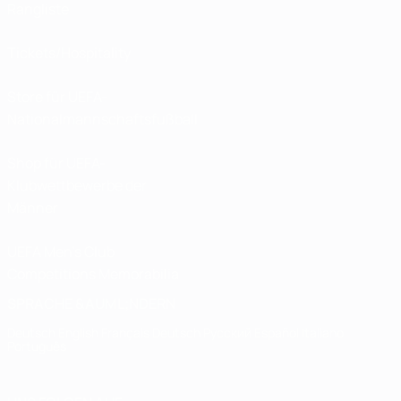
Rangliste
Tickets/Hospitality
Store für UEFA-
Nationalmannschaftsfußball
Shop für UEFA-
Klubwettbewerbe der
Männer
UEFA Men's Club
Competitions Memorabilia
SPRACHE &AUML;NDERN
Deutsch
English
Français
Deutsch
Русский
Español
Italiano
Português