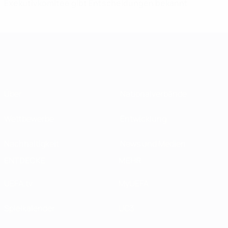
Exekutivkomitee gibt Entscheidungen bekannt
Über
Nationalverbände
Wettbewerbe
Entwicklung
Nachhaltigkeit
News und Medien
ENTDECKE
MEHR
UEFA.tv
MyUEFA
Spielkalender
UC3