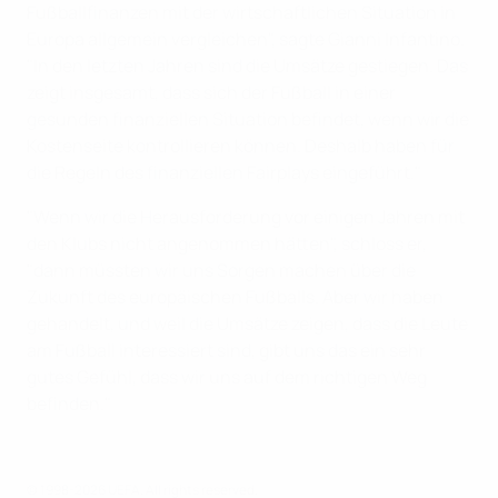
Fußballfinanzen mit der wirtschaftlichen Situation in
Europa allgemein vergleichen", sagte Gianni Infantino.
"In den letzten Jahren sind die Umsätze gestiegen. Das
zeigt insgesamt, dass sich der Fußball in einer
gesunden finanziellen Situation befindet, wenn wir die
Kostenseite kontrollieren können. Deshalb haben für
die Regeln des finanziellen Fairplays eingeführt."
"Wenn wir die Herausforderung vor einigen Jahren mit
den Klubs nicht angenommen hätten", schloss er,
"dann müssten wir uns Sorgen machen über die
Zukunft des europäischen Fußballs. Aber wir haben
gehandelt, und weil die Umsätze zeigen, dass die Leute
am Fußball interessiert sind, gibt uns das ein sehr
gutes Gefühl, dass wir uns auf dem richtigen Weg
befinden."
© 1998-2026 UEFA. All rights reserved.