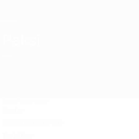
Direkt
zum
Hauptinhalt
Home
Paksi
Paksi FC
HUN
Spiele
Tabellen
Kader
Kader
Erste ungarische Liga
Torhüter