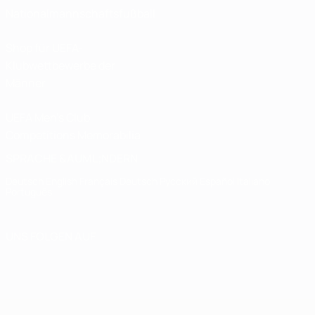
Nationalmannschaftsfußball
Shop für UEFA-
Klubwettbewerbe der
Männer
UEFA Men's Club
Competitions Memorabilia
SPRACHE &AUML;NDERN
Deutsch
English
Français
Deutsch
Русский
Español
Italiano
Português
UNS FOLGEN AUF