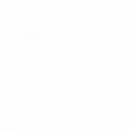
30
26
HUN
25
Szabó
30
HUN
37
Mittelfeldspieler
Alter
HUN
19
HUN
21
Vécsei
5
HUN
33
Balogh
8
HUN
36
11
HUN
27
17
HUN
21
19
HUN
21
21
HUN
33
Windecker
22
HUN