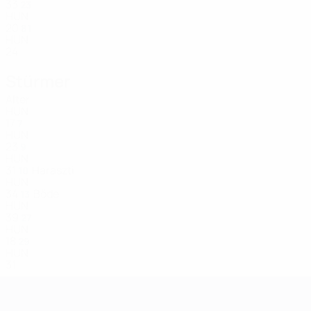
33
23
HUN
20
81
HUN
24
Stürmer
Alter
HUN
17
7
HUN
23
9
HUN
31
Haraszti
10
HUN
34
Böde
13
HUN
39
27
HUN
18
29
HUN
31