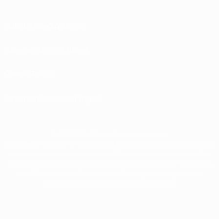
Nutzungsbedingungen
Datenschutzrichtlinien
Cookie-Politik
Datenschutzeinstellungen
© 1998-2026 UEFA. Alle Rechte vorbehalten
Der Name UEFA, das UEFA-Logo und alle Marken von UEFA-Wettbewerben sind
geschützte Marken und/oder von der UEFA urheberrechtlich geschützt. Sie
dürfen nicht für kommerzielle Zwecke verwendet werden. Mit der Verwendung
von UEFA.com erklären Sie sich mit den Nutzungsbedingungen und der
Datenschutzpolitik für die Website einverstanden.