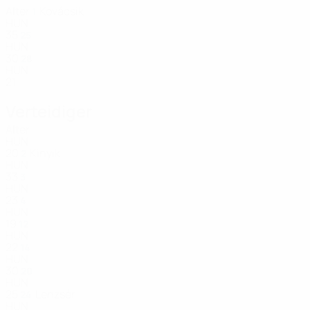
Alter
Kovácsik
1
HUN
35
25
HUN
30
28
HUN
21
Verteidiger
Alter
HUN
20
Kinyik
2
HUN
33
3
HUN
23
4
HUN
19
12
HUN
22
14
HUN
30
20
HUN
25
Lenzsér
24
HUN