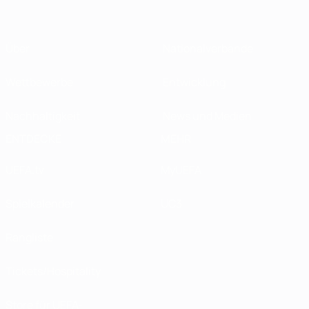
Über
Nationalverbände
Wettbewerbe
Entwicklung
Nachhaltigkeit
News und Medien
ENTDECKE
MEHR
UEFA.tv
MyUEFA
Spielkalender
UC3
Rangliste
Tickets/Hospitality
Store für UEFA-