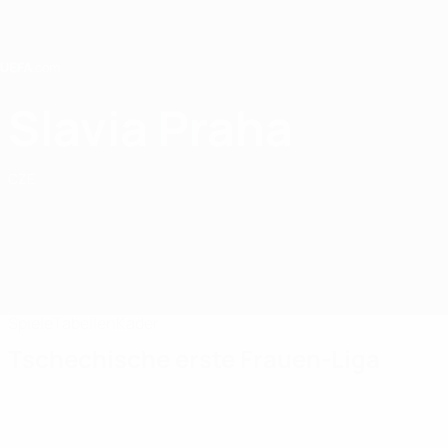
Direkt
zum
Hauptinhalt
Home
Slavia Praha
SK Slavia Praha
CZE
Spiele
Tabellen
Kader
Tschechische erste Frauen-Liga