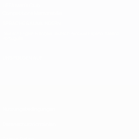
UEFA Men's Club
Competitions Memorabilia
SPRACHE &AUML;NDERN
Deutsch
English
Français
Deutsch
Русский
Español
Italiano
Português
UNS FOLGEN AUF
Nutzungsbedingungen
Datenschutzrichtlinien