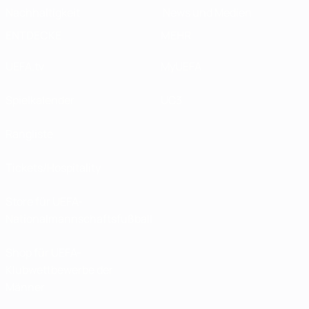
Nachhaltigkeit
News und Medien
ENTDECKE
MEHR
UEFA.tv
MyUEFA
Spielkalender
UC3
Rangliste
Tickets/Hospitality
Store für UEFA-
Nationalmannschaftsfußball
Shop für UEFA-
Klubwettbewerbe der
Männer